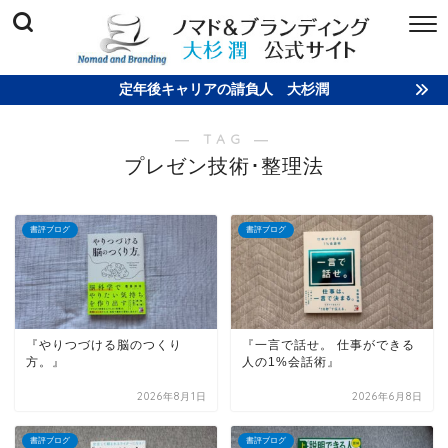
定年後キャリアの請負人 大杉潤
― TAG ―
プレゼン技術･整理法
書評ブログ
書評ブログ
『やりつづける脳のつくり
『一言で話せ。 仕事ができる
方。』
人の1%会話術』
2026年8月1日
2026年6月8日
書評ブログ
書評ブログ