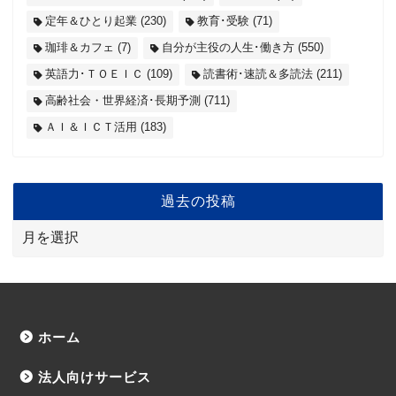
定年＆ひとり起業
(230)
教育･受験
(71)
珈琲＆カフェ
(7)
自分が主役の人生･働き方
(550)
英語力･ＴＯＥＩＣ
(109)
読書術･速読＆多読法
(211)
高齢社会・世界経済･長期予測
(711)
ＡＩ＆ＩＣＴ活用
(183)
過去の投稿
ホーム
法人向けサービス