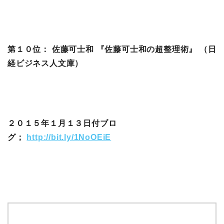
第１０位： 佐藤可士和 『佐藤可士和の超整理術』 （日
経ビジネス人文庫）
２０１５年１月１３日付ブロ
グ；
http://bit.ly/1NoOEiE