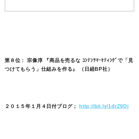
第８位： 宗像淳 『商品を売るな ｺﾝﾃﾝﾂﾏｰｹﾃｨﾝｸﾞで「見
つけてもらう」仕組みを作る』 （日経BP社）
２０１５年１月４日付ブログ；
http://bit.ly/1drZ9Dj