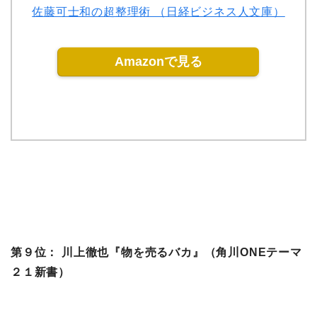
佐藤可士和の超整理術 （日経ビジネス人文庫）
Amazonで見る
第９位： 川上徹也『物を売るバカ』（角川ONEテーマ
２１新書）