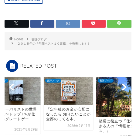
HOME
書評ブログ
２０１５年の「年間ベスト１０書籍」を発表します！
RELATED POST
ブログ
書評ブログ
書評ブログ
定年後のお金が心配に
『グローバリストの
ったら 知りたいことが
覇権史〜トップ1％
部のってる本』
掛けるグレートゲー
起業に役立つ『仕事がで
ム〜...
きる人の「情報セン
2026年2月17日
2025年8月
ス」』