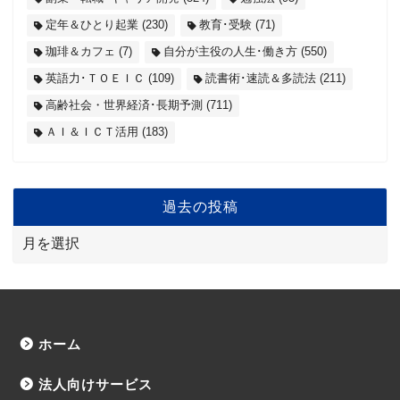
定年＆ひとり起業
(230)
教育･受験
(71)
珈琲＆カフェ
(7)
自分が主役の人生･働き方
(550)
英語力･ＴＯＥＩＣ
(109)
読書術･速読＆多読法
(211)
高齢社会・世界経済･長期予測
(711)
ＡＩ＆ＩＣＴ活用
(183)
過去の投稿
ホーム
法人向けサービス