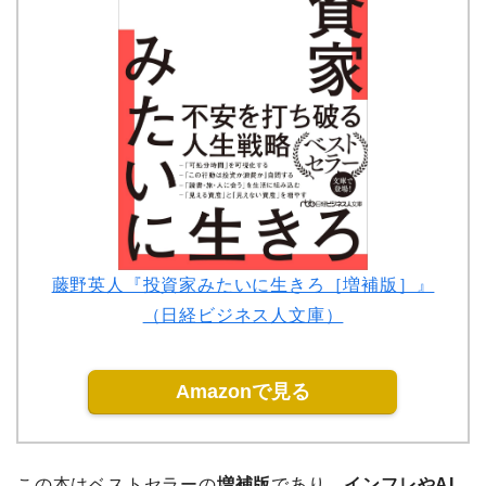
藤野英人『投資家みたいに生きろ［増補版］』
（日経ビジネス人文庫）
Amazonで見る
この本はベストセラーの
増補版
であり、
インフレやAI