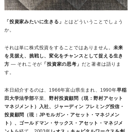
「投資家みたいに生きる」
とはどういうことでしょう
か。
それは単に株式投資をすることではありません。
未来
を見据え、挑戦し、変化をチャンスとして捉える生き
方
― それこそが
「投資家の思考」
だと著者は語りま
す。
本日紹介するのは、1966年富山県生まれ、1990年
早稲
田大学法学部
卒業、
野村投資顧問（現：野村アセット
マネジメント）入社、ジャーディン フレミング投信・
投資顧問（現：JPモルガン・アセット・マネジメン
ト）、ゴールドマン・サックス・アセット・マネジメ
ント
を経て、2003年
レオス・キャピタルワークスを創