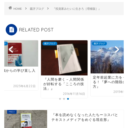
HOME
書評ブログ
『投資家みたいに生きろ［増補版］』
RELATED POST
ブログ
書評ブログ
書評ブログ
『50歳からの学び直
門』
定年前起業に力をくれ
人間を磨く－人間関係
る！『夢への階段の登り
好転する「こころの技
2023年6月
方』
」』
2015年5月21日
2016年11月16日
『本を読めなくなった人たちーコスパと
テキストメディアをめぐる現在形』