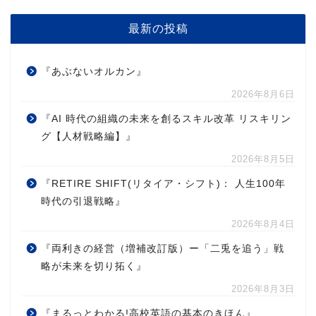
最新の投稿
『あぶないオルカン』
2026年8月6日
『AI 時代の組織の未来を創るスキル改革 リスキリン
グ【人材戦略編】』
2026年8月5日
『RETIRE SHIFT(リタイア・シフト)： 人生100年
時代の引退戦略』
2026年8月4日
『両利きの経営（増補改訂版）ー「二兎を追う」戦
略が未来を切り拓く』
2026年8月3日
『まるっとわかる!高校英語の基本のきほん』