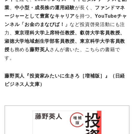
業
、
中小型・成長株の運用経験
が長く、
ファンドマネ
ージャーとして豊富なキャリア
を持つ。
YouTubeチャ
ンネル「お金のまなびば！」
など投資啓発活動にも注
力、
東京理科大学上席特任教授、叡啓大学客員教授、
淑徳大学地域創生学部客員教授、東京科学大学客員教
授
も務める
藤野英人
さんが書いた、こちらの書籍で
す。
藤野英人『投資家みたいに生きろ［増補版］』
（日経
ビジネス人文庫）