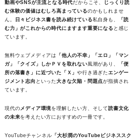
動画やSNSが主流となる時代
だからこそ、
じっくり読
む体験の価値はむしろ高まっている
のかもしれませ
ん。
日々ビジネス書を読み続けている
私自身も、
「読
む力」がこれからの時代にますます重要になる
と感じ
ています。
無料ウェブメディアは
「他人の不幸」「エロ」「マン
ガ」「クイズ」しかＰＶを取れない
風潮があり、
「便
所の落書き」に近づいた「Ｘ」
や行き過ぎた
エンゲー
ジメント志向
といった
大きな欠陥・問題点
が指摘され
ています。
現代の
メディア環境
を理解したい方、そして
読書文化
の未来
を考えたい方におすすめの一冊です。
YouTubeチャンネル
「大杉潤のYouTubeビジネススク