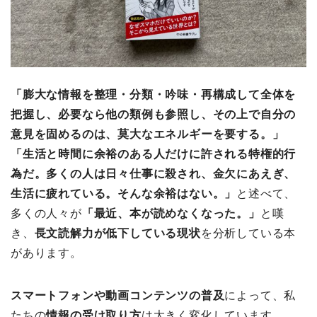
「膨大な情報を整理・分類・吟味・再構成して全体を
把握し、必要なら他の類例も参照し、その上で自分の
意見を固めるのは、莫大なエネルギーを要する。」
「生活と時間に余裕のある人だけに許される特権的行
為だ。多くの人は日々仕事に殺され、金欠にあえぎ、
生活に疲れている。そんな余裕はない。」
と述べて、
多くの人々が
「最近、本が読めなくなった。」
と嘆
き、
長文読解力が低下している現状
を分析している本
があります。
スマートフォンや動画コンテンツの普及
によって、私
たちの
情報の受け取り方
は大きく変化しています。