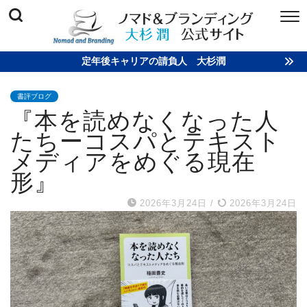
定年後キャリアの請負人 大杉潤
書評ブログ
『本を読めなくなった人
たちーコスパとテキスト
メディアをめぐる現在
形』
2026年3月24日
/
2026年3月24日