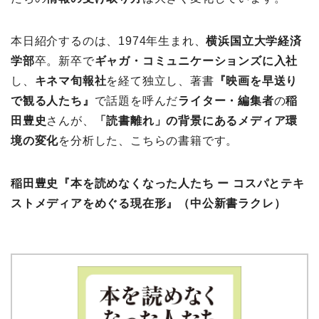
本日紹介するのは、1974年生まれ、
横浜国立大学経済
学部
卒。新卒で
ギャガ・コミュニケーションズに入社
し、
キネマ旬報社
を経て独立し、著書
『映画を早送り
で観る人たち』
で話題を呼んだ
ライター・編集者
の
稲
田豊史
さんが、
「読書離れ」の背景にあるメディア環
境の変化
を分析した、こちらの書籍です。
稲田豊史『本を読めなくなった人たち ー コスパとテキ
ストメディアをめぐる現在形』
（中公新書ラクレ）