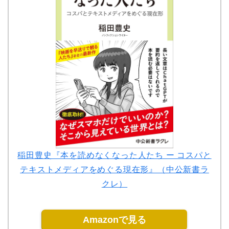
稲田豊史『本を読めなくなった人たち ー コスパと
テキストメディアをめぐる現在形』（中公新書ラ
クレ）
Amazonで見る