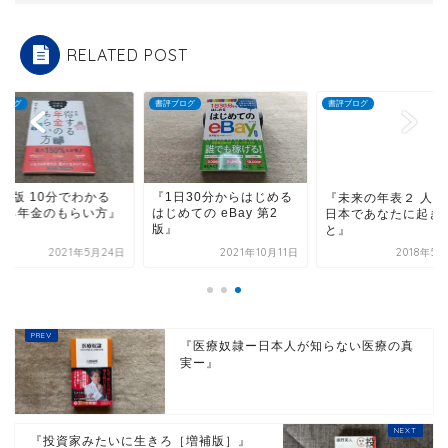
RELATED POST
ブログ
書評ブログ
書評ブログ
第4版 10分でわかる
『1日30分からはじめる
『未来の年表２ 人口
する年金のもらい方』
はじめての eBay 第2
日本であなたに起き
版』
と』
2021年5月24日
2021年10月11日
2018年5
『医療奴隷ー日本人が知らない医療の真
実ー』
『投資家みたいに生きろ［増補版］』