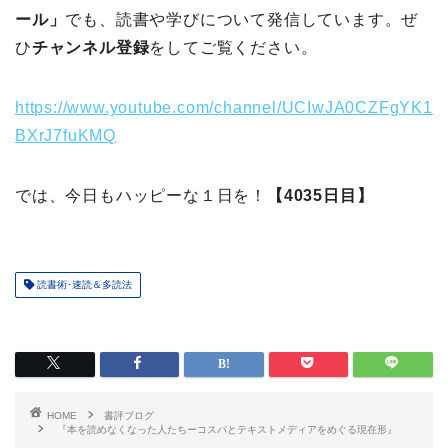
ール」
でも、読書や学びについて発信しています。ぜ
ひ
チャンネル登録
をしてご覧ください。
https://www.youtube.com/channel/UCIwJA0CZFgYK1
BXrJ7fuKMQ
では、今日もハッピーな１日を！
【4035日目】
読書術･速読＆多読法
HOME
書評ブログ
『本を読めなくなった人たちーコスパとテキストメディアをめぐる現在形』