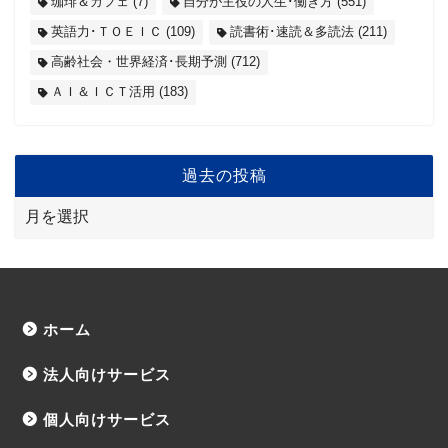
珈琲＆カフェ
(7)
自分が主役の人生･働き方
(551)
英語力･ＴＯＥＩＣ
(109)
読書術･速読＆多読法
(211)
高齢社会・世界経済･長期予測
(712)
ＡＩ＆ＩＣＴ活用
(183)
過去の投稿
ホーム
法人向けサービス
個人向けサービス