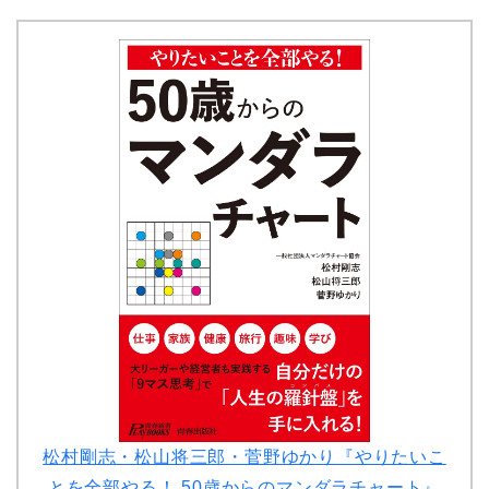
松村剛志・松山将三郎・菅野ゆかり『やりたいこ
とを全部やる！ 50歳からのマンダラチャート』