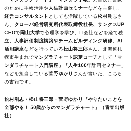
のために手帳活用や
人生計画セミナー
などを主催し、
経営コンサルタント
としても活躍している
松村剛志
さ
ん、
クローバ経営研究所代表取締役社長、サンクスUP
CEO
で
岡山大学
で心理学を学び、IT会社などを経て独
立、
人事評価制度構築やチームビルディング研修、AI
活用講座
などを行っている
松山将三郎
さん、北海道札
幌市生まれで
マンダラチャート認定コーチ
として
「マ
ンダラチャート入門講座」「人生100年計画セミナー」
などを担当している
菅野ゆかり
さんが書いた、こちら
の書籍です。
松村剛志・松山将三郎・菅野ゆかり『やりたいことを
全部やる！ 50歳からのマンダラチャート』（青春出版
社）