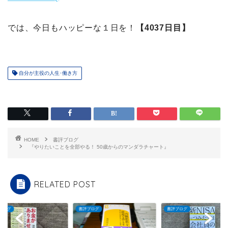
では、今日もハッピーな１日を！
【4037日目】
自分が主役の人生･働き方
HOME
書評ブログ
『やりたいことを全部やる！ 50歳からのマンダラチャート』
RELATED POST
ブログ
書評ブログ
書評ブログ