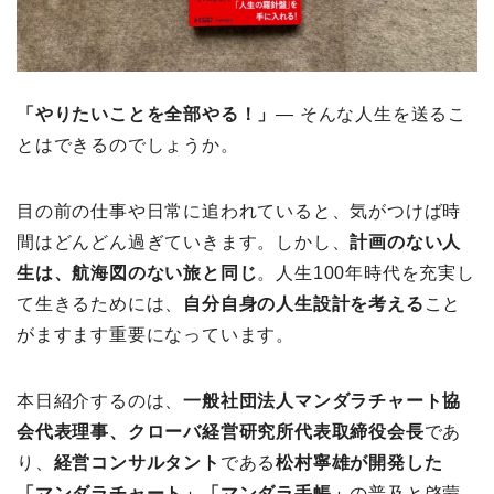
「やりたいことを全部やる！」
― そんな人生を送るこ
とはできるのでしょうか。
目の前の仕事や日常に追われていると、気がつけば時
間はどんどん過ぎていきます。しかし、
計画のない人
生は、航海図のない旅と同じ
。人生100年時代を充実し
て生きるためには、
自分自身の人生設計を考える
こと
がますます重要になっています。
本日紹介するのは、
一般社団法人マンダラチャート協
会代表理事、クローバ経営研究所代表取締役会長
であ
り、
経営コンサルタント
である
松村寧雄が開発した
「マンダラチャート」「マンダラ手帳」
の普及と啓蒙