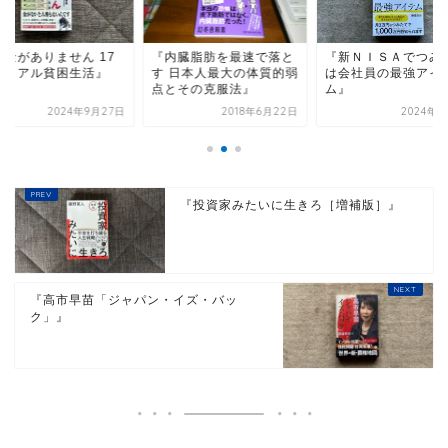
お金がありません 17
『内臓脂肪を最速で落と
『新ＮＩＳＡでつみ
のリアル貧困生活』
す 日本人最大の体質的弱
は会社員の最強アイ
点とその克服法』
ム』
2024年9月27日
2018年6月22日
2024年4
『投資家みたいに生きろ［増補版］』
『高市早苗「ジャパン・イズ・バッ
ク」』