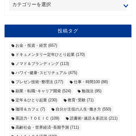
投稿タグ
お金・投資・経営
(657)
ドキュメンタリー定年ひとり起業
(170)
ノマド＆ブランディング
(113)
ハワイ･健康･スピリチュアル
(475)
プレゼン技術･整理法
(177)
仕事・時間100
(88)
副業・転職･キャリア開発
(524)
勉強法
(95)
定年＆ひとり起業
(230)
教育･受験
(71)
珈琲＆カフェ
(7)
自分が主役の人生･働き方
(550)
英語力･ＴＯＥＩＣ
(109)
読書術･速読＆多読法
(211)
高齢社会・世界経済･長期予測
(711)