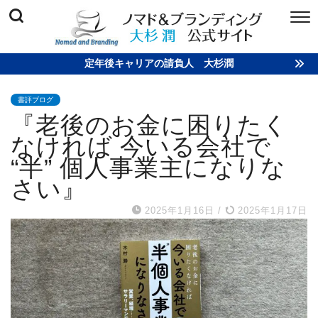
定年後キャリアの請負人 大杉潤
書評ブログ
『老後のお金に困りたく
なければ 今いる会社で
“半” 個人事業主になりな
さい』
2025年1月16日
/
2025年1月17日