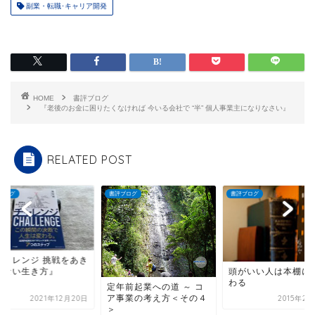
副業・転職･キャリア開発
HOME
書評ブログ
『老後のお金に困りたくなければ 今いる会社で “半” 個人事業主になりなさい』
RELATED POST
ブログ
書評ブログ
書評ブログ
チャレンジ 挑戦をあき
めない生き方』
頭がいい人は本棚に
わる
定年前起業への道 ～ コ
ア事業の考え方＜その４
2021年12月20日
2015年2
＞