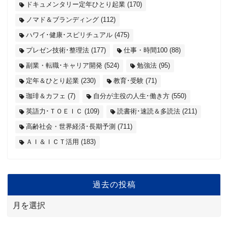
ドキュメンタリー定年ひとり起業
(170)
ノマド＆ブランディング
(112)
ハワイ･健康･スピリチュアル
(475)
プレゼン技術･整理法
(177)
仕事・時間100
(88)
副業・転職･キャリア開発
(524)
勉強法
(95)
定年＆ひとり起業
(230)
教育･受験
(71)
珈琲＆カフェ
(7)
自分が主役の人生･働き方
(550)
英語力･ＴＯＥＩＣ
(109)
読書術･速読＆多読法
(211)
高齢社会・世界経済･長期予測
(711)
ＡＩ＆ＩＣＴ活用
(183)
過去の投稿