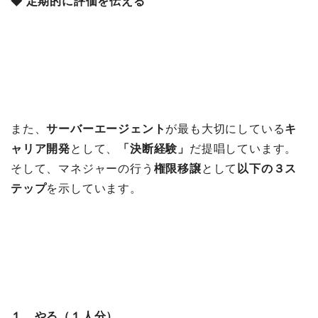
◆ 定期的に評価を伝える
また、
サーバーエージェント
が最も大切にしている
キ
ャリア開発
として、
「決断経験」
だ提唱しています。
そして、マネジャーの行う
権限移譲
として
以下の３ス
テップ
を示しています。
１．やる（１人分）