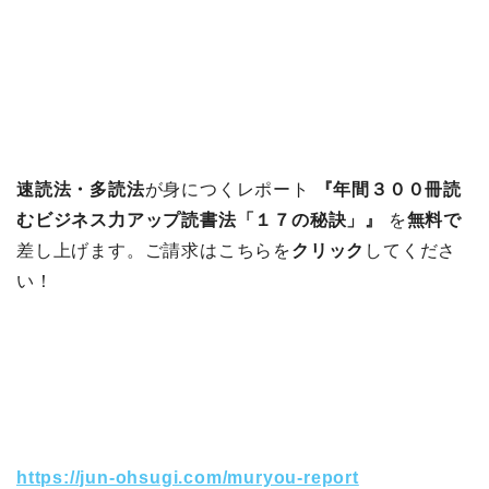
速読法・多読法
が身につくレポート
『年間３００冊読
むビジネス力アップ読書法「１７の秘訣」』
を
無料で
差し上げます。ご請求はこちらを
クリック
してくださ
い！
https://jun-ohsugi.com/muryou-report