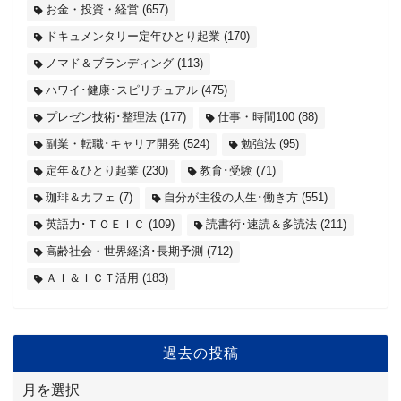
お金・投資・経営
(657)
ドキュメンタリー定年ひとり起業
(170)
ノマド＆ブランディング
(113)
ハワイ･健康･スピリチュアル
(475)
プレゼン技術･整理法
(177)
仕事・時間100
(88)
副業・転職･キャリア開発
(524)
勉強法
(95)
定年＆ひとり起業
(230)
教育･受験
(71)
珈琲＆カフェ
(7)
自分が主役の人生･働き方
(551)
英語力･ＴＯＥＩＣ
(109)
読書術･速読＆多読法
(211)
高齢社会・世界経済･長期予測
(712)
ＡＩ＆ＩＣＴ活用
(183)
過去の投稿