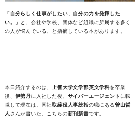
「自分らしく仕事がしたい、自分の力を発揮した
い。」
と、会社や学校、団体など組織に所属する多く
の人が悩んでいる、と指摘している本があります。
本日紹介するのは、
上智大学文学部英文学科
を卒業
後、
伊勢丹
に入社した後、
サイバーエージェント
に転
職して現在は、同社
取締役人事統括
の職にある
曽山哲
人
さんが書いた、こちらの
新刊新書
です。