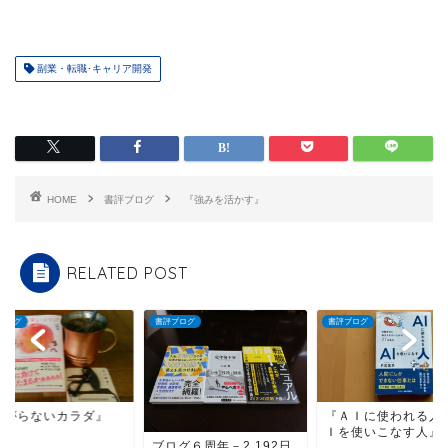
副業・転職･キャリア開発
HOME
書評ブログ
『強みを活かす』
RELATED POST
ブログ
書評ブログ
書評ブログ
下がらないカラダ』
『ＡＩに使われる人
Ｉを使いこなす人』
ブログ６周年－2,192日