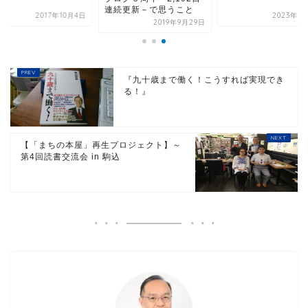
連続更新－で思うこと
2017年10月4日
2023年1
2019年9月29日
『九十歳まで働く！こうすれば実現でき
る！』
【「まちの本屋」再生プロジェクト】～
第4回読書交流会 in 駒込