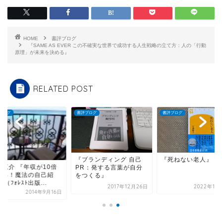
HOME
書評ブログ
『SAME AS EVER この不確実な世界で成功する人生戦略の立て方：人の「行動
原理」が未来を決める』
RELATED POST
ブログ
書評ブログ
書評ブログ
ブランディング 自己
『死ねない老人』
松野恵介 『年収が1
R：発する言葉が自分
になる！魔法の自己
つくる』
介』 （ﾌｫﾚｽﾄ出版...
2017年12月26日
2022年11月10日
2014年9