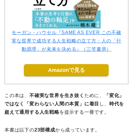
モーガン・ハウセル『SAME AS EVER この不確
実な世界で成功する人生戦略の立て方：人の「行
動原理」が未来を決める』（三笠書房）
Amazonで見る
この本は、
不確実な世界を生き抜く
ために、
「変化」
ではなく「変わらない人間の本質」に着目
し、
時代を
超えて通用する人生戦略
を提示する一冊です。
本書は以下の
23部構成
から成っています。