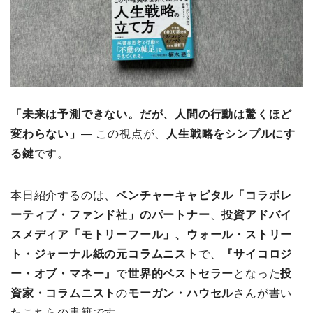
「未来は予測できない。だが、人間の行動は驚くほど
変わらない」
― この視点が、
人生戦略をシンプルにす
る鍵
です。
本日紹介するのは、
ベンチャーキャピタル「コラボレ
ーティブ・ファンド社」のパートナー
、
投資アドバイ
スメディア「モトリーフール」、ウォール・ストリー
ト・ジャーナル紙の元コラムニスト
で、
『サイコロジ
ー・オブ・マネー』
で
世界的ベストセラー
となった
投
資家・コラムニスト
の
モーガン・ハウセル
さんが書い
たこちらの書籍です。