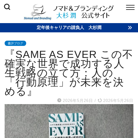
定年後キャリアの請負人 大杉潤
書評ブログ
『SAME AS EVER この不
確実な世界で成功する人
生戦略の立て方：人の
「行動原理」が未来を決
める』
2026年5月26日
/
2026年5月26日