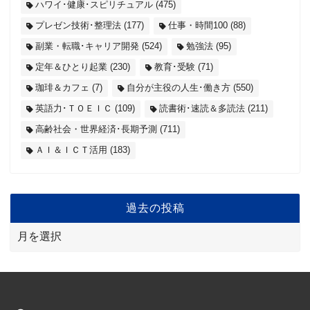
ハワイ･健康･スピリチュアル
(475)
プレゼン技術･整理法
(177)
仕事・時間100
(88)
副業・転職･キャリア開発
(524)
勉強法
(95)
定年＆ひとり起業
(230)
教育･受験
(71)
珈琲＆カフェ
(7)
自分が主役の人生･働き方
(550)
英語力･ＴＯＥＩＣ
(109)
読書術･速読＆多読法
(211)
高齢社会・世界経済･長期予測
(711)
ＡＩ＆ＩＣＴ活用
(183)
過去の投稿