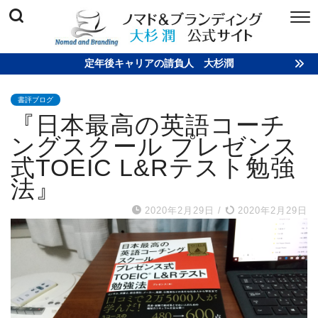
定年後キャリアの請負人 大杉潤
書評ブログ
『日本最高の英語コーチ
ングスクール プレゼンス
式TOEIC L&Rテスト勉強
法』
2020年2月29日
/
2020年2月29日