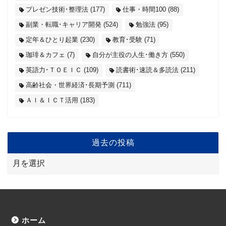
プレゼン技術･整理法
(177)
仕事・時間100
(88)
副業・転職･キャリア開発
(524)
勉強法
(95)
定年＆ひとり起業
(230)
教育･受験
(71)
珈琲＆カフェ
(7)
自分が主役の人生･働き方
(550)
英語力･ＴＯＥＩＣ
(109)
読書術･速読＆多読法
(211)
高齢社会・世界経済･長期予測
(711)
ＡＩ＆ＩＣＴ活用
(183)
過去の投稿
ホーム