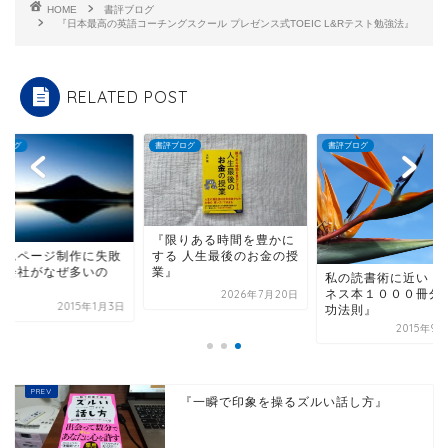
HOME
書評ブログ
『日本最高の英語コーチングスクール プレゼンス式TOEIC L&Rテスト勉強法』
RELATED POST
ブログ
書評ブログ
書評ブログ
『限りある時間を豊かに
する 人生最後のお金の授
ームページ制作に失敗
業』
る会社がなぜ多いの
私の読書術に近い『
？
ネス本１０００冊分
2026年7月20日
2015年1月3日
功法則』
2015年9
『一瞬で印象を操るズルい話し方』