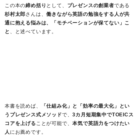
この本の
締め括り
として、
プレゼンスの創業者
である
杉村太郎
さんは、
働きながら英語の勉強をする人が共
通に抱える悩みは、「モチベーションが保てない」こ
と
、と述べています。
本書を読めば、
「仕組み化」と「効率の最大化」とい
うプレゼンス式メソッド
で、
3カ月短期集中でTOEICス
コアを上げる
ことが可能で、
本気で英語力をつけたい
人
にお薦めです。