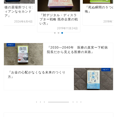
定年後の居場所づくり:
『死ぬ瞬間の５つの
ロティアンなセカンド
悔』
『対デジタル・ディスラ
ャリア』
プター戦略 既存企業の戦
2026年6月4日
2018年7
い方』
2019年11月24日
『2030―2040年 医療の真実ー下町病
院長だから見える医療の末路』
『お金の心配がなくなる未来のつくり
方』