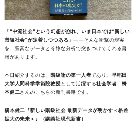
「“中流社会”という幻想が崩れ、いま日本では“新しい
階級社会”が定着しつつある」
――そんな衝撃の現実
を、豊富なデータと冷静な分析で突きつけてくれる書
籍があります。
本日紹介するのは、
階級論の第一人者
であり、
早稲田
大学人間科学学術院教授
として活躍する
社会学者
、
橋
本健二
さんのこちらの新刊書籍です。
橋本健二『新しい階級社会 最新データが明かす＜格差
拡大の未来＞』（講談社現代新書）