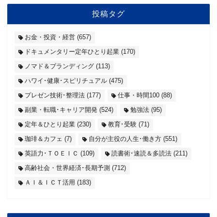
投稿タグ
お金・投資・経営
(657)
ドキュメンタリー定年ひとり起業
(170)
ノマド＆ブランディング
(113)
ハワイ･健康･スピリチュアル
(475)
プレゼン技術･整理法
(177)
仕事・時間100
(88)
副業・転職･キャリア開発
(524)
勉強法
(95)
定年＆ひとり起業
(230)
教育･受験
(71)
珈琲＆カフェ
(7)
自分が主役の人生･働き方
(551)
英語力･ＴＯＥＩＣ
(109)
読書術･速読＆多読法
(211)
高齢社会・世界経済･長期予測
(712)
ＡＩ＆ＩＣＴ活用
(183)