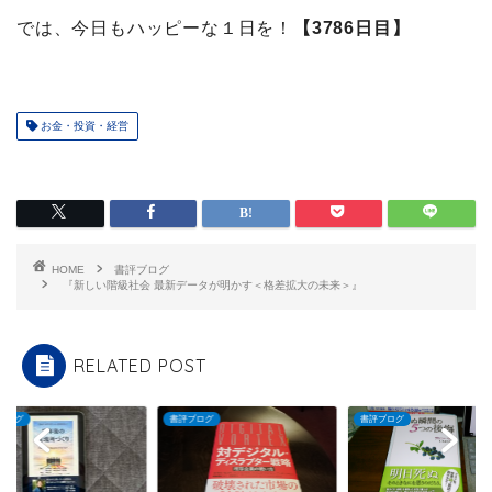
では、今日もハッピーな１日を！
【3786日目】
お金・投資・経営
HOME
書評ブログ
『新しい階級社会 最新データが明かす＜格差拡大の未来＞』
RELATED POST
ブログ
書評ブログ
書評ブログ