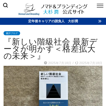
定年後キャリアの請負人 大杉潤
書評ブログ
『新しい階級社会 最新デ
ータが明かす＜格差拡大
の未来＞』
2025年7月18日
/
2025年7月18日