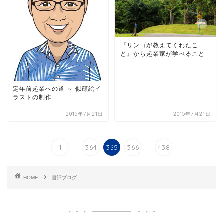
『リンゴが教えてくれたこ
と』から起業家が学べること
定年前起業への道 ～ 似顔絵イ
ラストの制作
2015年7月21日
2015年7月21日
...
...
1
364
365
366
438
HOME
書評ブログ