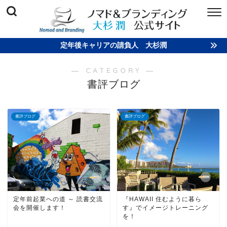
定年後キャリアの請負人 大杉潤
― CATEGORY ―
書評ブログ
書評ブログ
書評ブログ
定年前起業への道 ～ 読書交流
『HAWAII 住むように暮ら
会を開催します！
す』でイメージトレーニング
を！