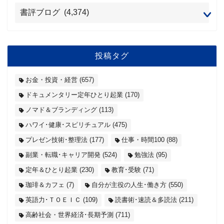
投稿タグ
お金・投資・経営
(657)
ドキュメンタリー定年ひとり起業
(170)
ノマド＆ブランディング
(113)
ハワイ･健康･スピリチュアル
(475)
プレゼン技術･整理法
(177)
仕事・時間100
(88)
副業・転職･キャリア開発
(524)
勉強法
(95)
定年＆ひとり起業
(230)
教育･受験
(71)
珈琲＆カフェ
(7)
自分が主役の人生･働き方
(550)
英語力･ＴＯＥＩＣ
(109)
読書術･速読＆多読法
(211)
高齢社会・世界経済･長期予測
(711)