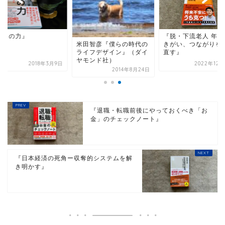
癒しの力』
『脱・下流老人 年金
きがい、つながりを
米田智彦『僕らの時代の
直す』
ライフデザイン』（ダイ
ヤモンド社）
2018年3月9日
2022年12月
2014年8月24日
『退職・転職前後にやっておくべき「お
金」のチェックノート』
『日本経済の死角ー収奪的システムを解
き明かす』