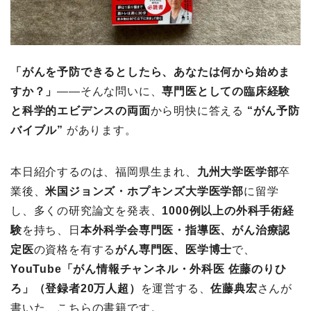
「がんを予防できるとしたら、あなたは何から始めま
すか？」
――そんな問いに、
専門医としての臨床経験
と科学的エビデンスの両面
から明快に答える
“がん予防
バイブル”
があります。
本日紹介するのは、福岡県生まれ、
九州大学医学部
卒
業後、
米国ジョンズ・ホプキンズ大学医学部
に留学
し、多くの研究論文を発表、
1000例以上の外科手術経
験
を持ち、日
本外科学会専門医・指導医、がん治療認
定医
の資格を有する
がん専門医、医学博士
で、
YouTube「がん情報チャンネル・外科医 佐藤のりひ
ろ」（登録者20万人超）
を運営する、
佐藤典宏
さんが
書いた、こちらの書籍です。