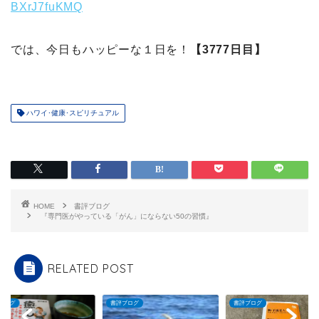
BXrJ7fuKMQ
では、今日もハッピーな１日を！
【3777日目】
ハワイ･健康･スピリチュアル
HOME
書評ブログ
『専門医がやっている「がん」にならない50の習慣』
RELATED POST
ブログ
書評ブログ
書評ブログ