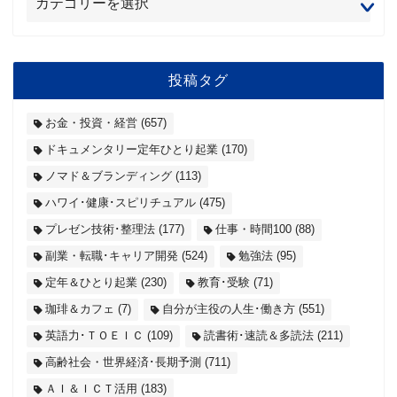
投稿タグ
お金・投資・経営
(657)
ドキュメンタリー定年ひとり起業
(170)
ノマド＆ブランディング
(113)
ハワイ･健康･スピリチュアル
(475)
プレゼン技術･整理法
(177)
仕事・時間100
(88)
副業・転職･キャリア開発
(524)
勉強法
(95)
定年＆ひとり起業
(230)
教育･受験
(71)
珈琲＆カフェ
(7)
自分が主役の人生･働き方
(551)
英語力･ＴＯＥＩＣ
(109)
読書術･速読＆多読法
(211)
高齢社会・世界経済･長期予測
(711)
ＡＩ＆ＩＣＴ活用
(183)