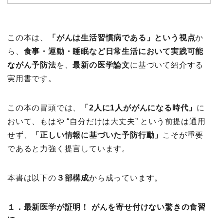
この本は、
「がんは生活習慣病である」という視点
か
ら、
食事・運動・睡眠など日常生活において実践可能
ながん予防法
を、
最新の医学論文
に基づいて紹介する
実用書です。
この本の冒頭では、
「2人に1人ががんになる時代」
に
おいて、もはや “自分だけは大丈夫” という前提は通用
せず、
「正しい情報に基づいた予防行動」
こそが重要
であると力強く提言しています。
本書は以下の
３部構成
から成っています。
１．最新医学が証明！ がんを寄せ付けない驚きの食習