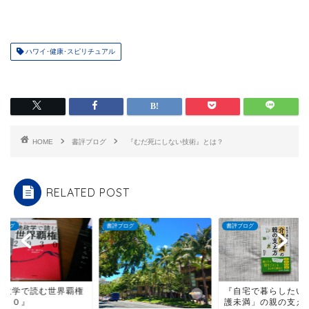
ハワイ･健康･スピリチュアル
HOME
書評ブログ
『むだ死にしない技術』とは？
RELATED POST
ブログ
書評ブログ
書評ブログ
『自宅で暮らしたい「介
『地政学で読む世界
護未満」の親の支え方』
２０３０』