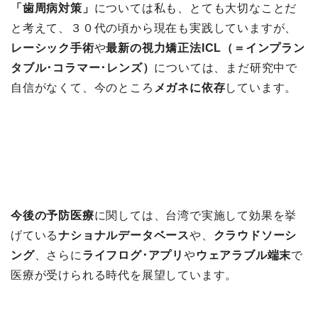
「歯周病対策」
については私も、とても大切なことだ
と考えて、３０代の頃から現在も実践していますが、
レーシック手術
や
最新の視力矯正法ICL（＝インプラン
タブル･コラマー･レンズ）
については、まだ研究中で
自信がなくて、今のところ
メガネに依存
しています。
今後の予防医療
に関しては、台湾で実施して効果を挙
げている
ナショナルデータベース
や、
クラウドソーシ
ング
、さらに
ライフログ･アプリ
や
ウェアラブル端末
で
医療が受けられる時代を展望しています。