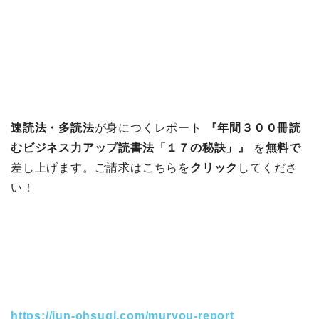
速読法・多読法
が身につくレポート
『年間３００冊読
むビジネス力アップ読書法「１７の秘訣」』
を
無料で
差し上げます。ご請求はこちらを
クリック
してくださ
い！
https://jun-ohsugi.com/muryou-report