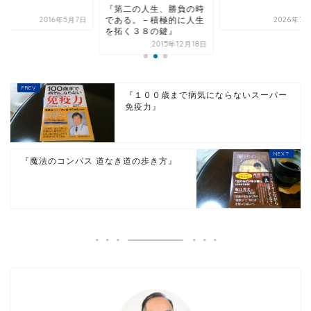
第二の人生、勝負の時
ある。－積極的に人生
2026年7月25日
2016年
拓く３８の鍵』
2015年12月18日
『１００歳まで病気にならないスーパー
免疫力』
『魔法のコンパス 道なき道の歩き方』