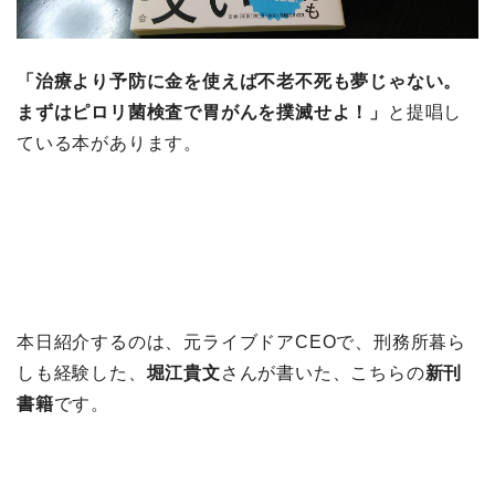
「治療より予防に金を使えば不老不死も夢じゃない。
まずはピロリ菌検査で胃がんを撲滅せよ！」
と提唱し
ている本があります。
本日紹介するのは、元ライブドアCEOで、刑務所暮ら
しも経験した、
堀江貴文
さんが書いた、こちらの
新刊
書籍
です。