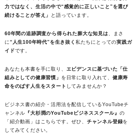
力ではなく、生活の中で“感覚的に正しいこと”を選び
続けることが答え」
と語っています。
60年間の追跡調査から得られた膨大な知見は
、まさ
に
“人生100年時代”を生き抜く
私たちにとっての
実践ガ
イド
です。
あなたも本書を手に取り、
エビデンスに基づいた「仕
組みとしての健康習慣」
を日常に取り入れて、
健康寿
命をのばす人生をスタート
してみませんか？
ビジネス書の紹介・活用法を配信しているYouTubeチ
ャンネル
『大杉潤のYouTubeビジネススクール』
の
「紹介動画」はこちらです。ぜひ、
チャンネル登録
を
してみてください。