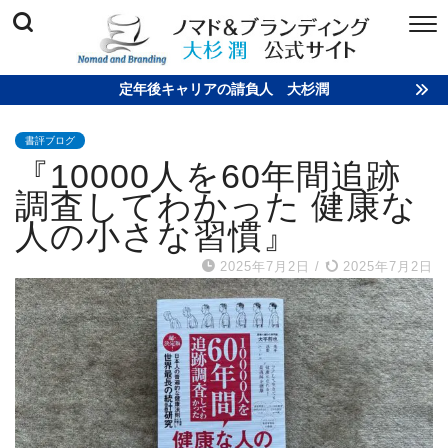
定年後キャリアの請負人 大杉潤
書評ブログ
『10000人を60年間追跡
調査してわかった 健康な
人の小さな習慣』
2025年7月2日
/
2025年7月2日