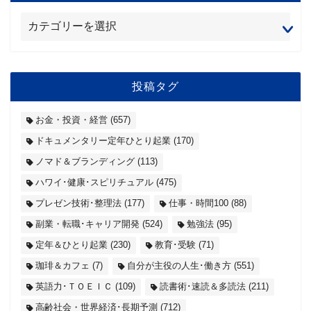
投稿タグ
お金・投資・経営
(657)
ドキュメンタリー定年ひとり起業
(170)
ノマド＆ブランディング
(113)
ハワイ･健康･スピリチュアル
(475)
プレゼン技術･整理法
(177)
仕事・時間100
(88)
副業・転職･キャリア開発
(524)
勉強法
(95)
定年＆ひとり起業
(230)
教育･受験
(71)
珈琲＆カフェ
(7)
自分が主役の人生･働き方
(551)
英語力･ＴＯＥＩＣ
(109)
読書術･速読＆多読法
(211)
高齢社会・世界経済･長期予測
(712)