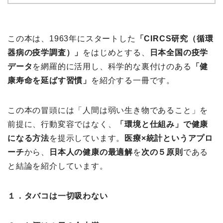
この本は、1963年にスタートした
「CIRCS研究（循環
器病の疫学調査）」
をはじめとする、
日本全国の疫学
データ
を網羅的に活用し、科学的な裏付けのある
「健
康寿命を延ばす習慣」
を紹介する一冊です。
この本の冒頭には「人間は弱い生き物であること」を
前提に、行動変容ではなく、
「環境と仕組み」で健康
になる方法
を提示しています。
医療×統計というアプロ
ーチ
から、
日本人の健康の最適解
を
次の５原則
である
と結論を紹介しています。
１．タバコは一切吸わない