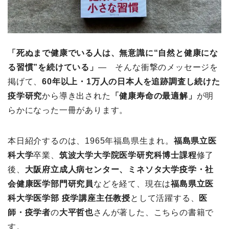
「死ぬまで健康でいる人は、無意識に“自然と健康にな
る習慣”を続けている」
― そんな衝撃のメッセージを
掲げて、
60年以上・1万人の日本人を追跡調査し続けた
疫学研究
から導き出された
「健康寿命の最適解」
が明
らかになった一冊があります。
本日紹介するのは、1965年福島県生まれ。
福島県立医
科大学
卒業、
筑波大学大学院医学研究科博士課程
修了
後、
大阪府立成人病センター、ミネソタ大学疫学・社
会健康医学部門研究員
などを経て、現在は
福島県立医
科大学医学部 疫学講座主任教授
として活躍する、
医
師・疫学者
の
大平哲也
さんが著した、こちらの書籍で
す。