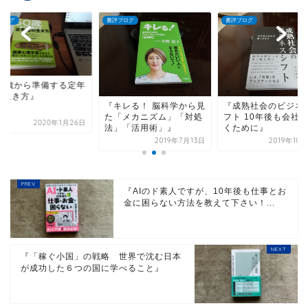
ブログ
書評ブログ
書評ブログ
『50歳から準備する
後の生き方』
キレる！ 脳科学から見
『成熟社会のビジネスシ
「メカニズム」「対処
フト 10年後も会社が続
2020年1
」「活用術」』
くために』
2019年7月13日
2019年10月26日
『AIのド素人ですが、10年後も仕事とお
金に困らない方法を教えて下さい！...
『「稼ぐ小国」の戦略 世界で沈む日本
が成功した６つの国に学べること』