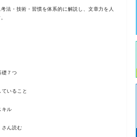
思考法・技術・習慣
を体系的に解説し、
文章力を人
す。
。
基礎７つ
していること
スキル
くさん読む