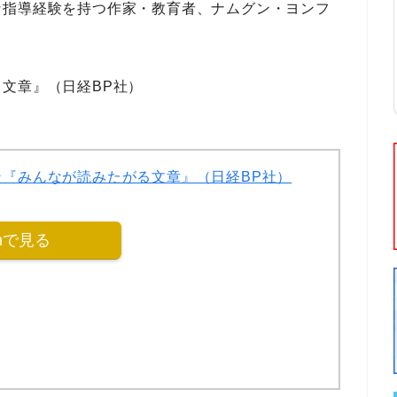
な指導経験
を持つ
作家・教育者
、
ナムグン・ヨンフ
文章』（日経BP社）
ン『みんなが読みたがる文章』（日経BP社）
onで見る