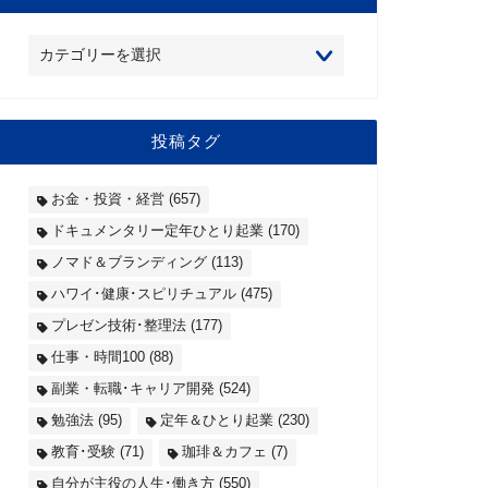
投稿タグ
お金・投資・経営
(657)
ドキュメンタリー定年ひとり起業
(170)
ノマド＆ブランディング
(113)
ハワイ･健康･スピリチュアル
(475)
プレゼン技術･整理法
(177)
仕事・時間100
(88)
副業・転職･キャリア開発
(524)
勉強法
(95)
定年＆ひとり起業
(230)
教育･受験
(71)
珈琲＆カフェ
(7)
自分が主役の人生･働き方
(550)