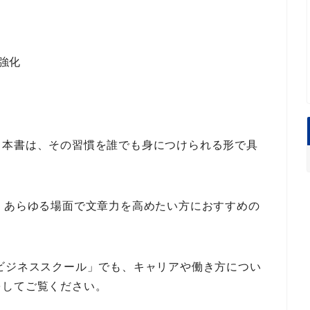
強化
。本書は、その
習慣
を
誰でも身につけられる形
で具
、
あらゆる場面で文章力を高めたい方
におすすめの
eビジネススクール」
でも、キャリアや働き方につい
をしてご覧ください。