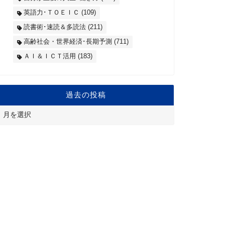
英語力･ＴＯＥＩＣ
(109)
読書術･速読＆多読法
(211)
高齢社会・世界経済･長期予測
(711)
ＡＩ＆ＩＣＴ活用
(183)
過去の投稿