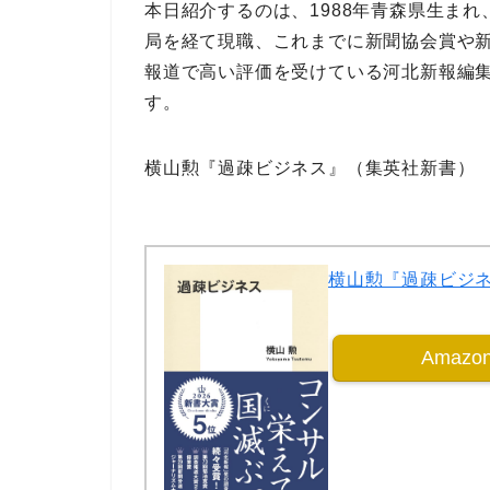
本日紹介するのは、1988年青森県生まれ
局
を経て現職、これまでに
新聞協会賞
や
報道で高い評価を受けている
河北新報編
す。
横山勲『過疎ビジネス』（集英社新書）
横山勲『過疎ビジ
Amaz