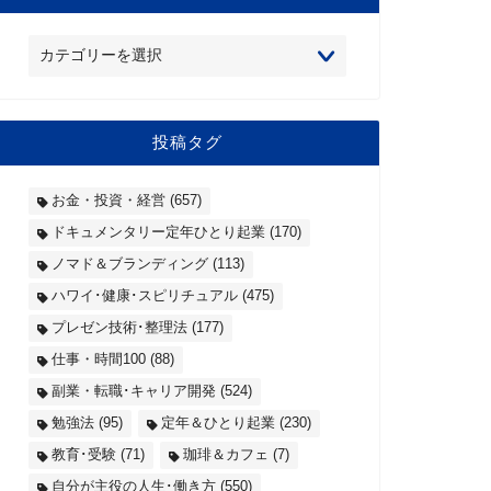
投稿タグ
お金・投資・経営
(657)
ドキュメンタリー定年ひとり起業
(170)
ノマド＆ブランディング
(113)
ハワイ･健康･スピリチュアル
(475)
プレゼン技術･整理法
(177)
仕事・時間100
(88)
副業・転職･キャリア開発
(524)
勉強法
(95)
定年＆ひとり起業
(230)
教育･受験
(71)
珈琲＆カフェ
(7)
自分が主役の人生･働き方
(550)