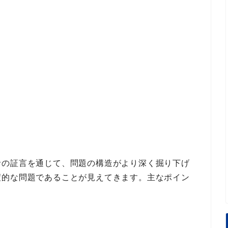
者の証言
を通じて、
問題の構造
がより深く掘り下げ
度的な問題である
ことが見えてきます。
主なポイン