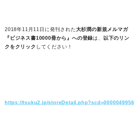
2018年11月11日に発刊された
大杉潤の新規メルマガ
『ビジネス書10000冊から』への登録
は、
以下のリン
クをクリック
してください！
https://tsuku2.jp/storeDetail.php?scd=0000049956