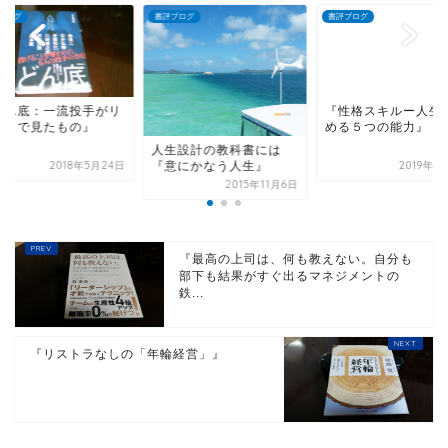
ブログ
書評ブログ
書評ブログ
どん底：一流投手がリ
ビリで見たもの』
『性格スキルー人生
人生設計の教科書には
める５つの能力』
『意にかなう人生』
2018年5月24日
2019年4
2015年11月6日
『最高の上司は、何も教えない。自分も
部下も結果がすぐ出るマネジメントの
鉄...
『リストラなしの「年輪経営」』