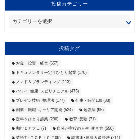
投稿カテゴリー
投稿タグ
お金・投資・経営
(657)
ドキュメンタリー定年ひとり起業
(170)
ノマド＆ブランディング
(113)
ハワイ･健康･スピリチュアル
(475)
プレゼン技術･整理法
(177)
仕事・時間100
(88)
副業・転職･キャリア開発
(524)
勉強法
(95)
定年＆ひとり起業
(230)
教育･受験
(71)
珈琲＆カフェ
(7)
自分が主役の人生･働き方
(550)
英語力･ＴＯＥＩＣ
(109)
読書術･速読＆多読法
(211)