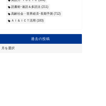
読書術･速読＆多読法
(211)
高齢社会・世界経済･長期予測
(712)
ＡＩ＆ＩＣＴ活用
(183)
過去の投稿