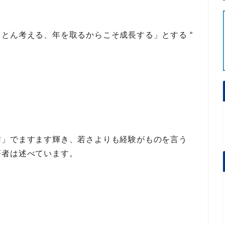
ことん考える、年を取るからこそ成長する」
とする
“
謝」でますます輝き、若さよりも経験がものを言う
著者は述べています。