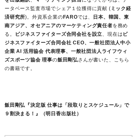
ータベース監査市場でシェア１位獲得に貢献 (
ミック経
済研究所
)。外資系企業の
FARO
では、
日本、韓国、東
南アジア、オセアニアのマーケティング責任者
を務め
る。
ビジネスファイターズ合同会社を設立
、現在は
ビ
ジネスファイターズ合同会社 CEO、一般社団法人中小
企業 AI 活用協会 代表理事、一般社団法人ライフウィ
ズスポーツ協会 理事
の
飯田剛弘
さんが書いた、こちら
の書籍です。
飯田剛弘『決定版 仕事は「段取りとスケジュール」で
９割決まる！』（明日香出版社）