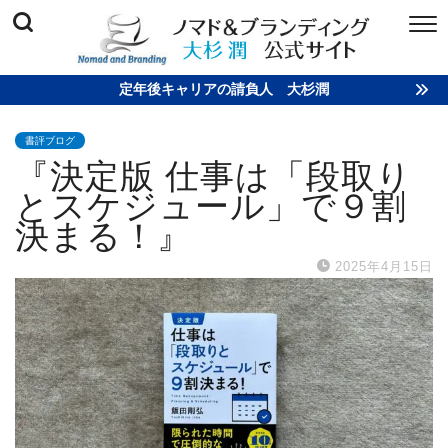
定年後キャリアの請負人 大杉潤
書評ブログ
『決定版 仕事は「段取り
とスケジュール」で９割
決まる！』
2025年4月15日