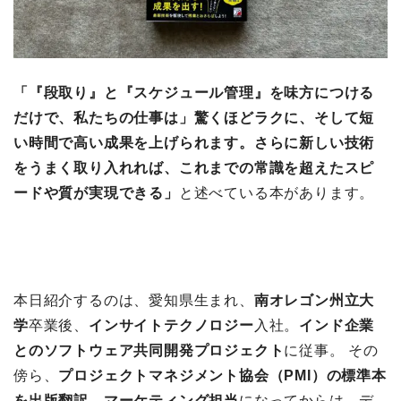
「『段取り』と『スケジュール管理』を味方につける
だけで、私たちの仕事は」驚くほどラクに、そして短
い時間で高い成果を上げられます。さらに新しい技術
をうまく取り入れれば、これまでの常識を超えたスピ
ードや質が実現できる」
と述べている本があります。
本日紹介するのは、愛知県生まれ、
南オレゴン州立大
学
卒業後、
インサイトテクノロジー
入社。
インド企業
とのソフトウェア共同開発プロジェクト
に従事。 その
傍ら、
プロジェクトマネジメント協会（PMI）の標準本
を出版翻訳
、
マーケティング担当
になってからは、デ