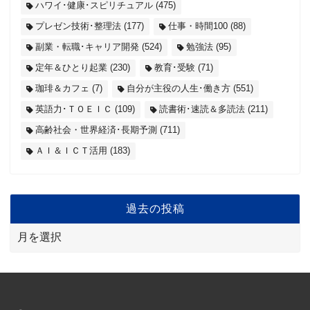
ハワイ･健康･スピリチュアル
(475)
プレゼン技術･整理法
(177)
仕事・時間100
(88)
副業・転職･キャリア開発
(524)
勉強法
(95)
定年＆ひとり起業
(230)
教育･受験
(71)
珈琲＆カフェ
(7)
自分が主役の人生･働き方
(551)
英語力･ＴＯＥＩＣ
(109)
読書術･速読＆多読法
(211)
高齢社会・世界経済･長期予測
(711)
ＡＩ＆ＩＣＴ活用
(183)
過去の投稿