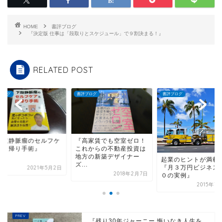
HOME
書評ブログ
『決定版 仕事は「段取りとスケジュール」で９割決まる！』
RELATED POST
評ブログ
書評ブログ
書評ブログ
高家賃でも空室ゼロ！
『下肢静脈瘤のセル
れからの不動産投資は
アと日帰り手術』
方の新築デザイナー
起業のヒントが満載の
..
『月３万円ビジネス１０
2021年
2018年2月7日
０の実例』
2015年7月30日
『残り30年ジャーニー 悔いなき人生を