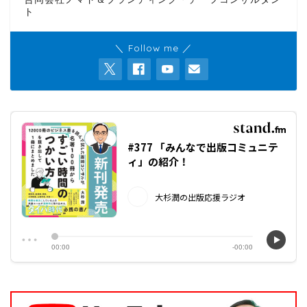
ト
＼ Follow me ／