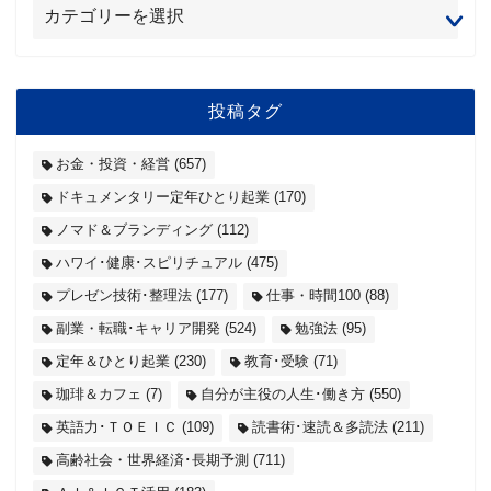
投稿タグ
お金・投資・経営
(657)
ドキュメンタリー定年ひとり起業
(170)
ノマド＆ブランディング
(112)
ハワイ･健康･スピリチュアル
(475)
プレゼン技術･整理法
(177)
仕事・時間100
(88)
副業・転職･キャリア開発
(524)
勉強法
(95)
定年＆ひとり起業
(230)
教育･受験
(71)
珈琲＆カフェ
(7)
自分が主役の人生･働き方
(550)
英語力･ＴＯＥＩＣ
(109)
読書術･速読＆多読法
(211)
高齢社会・世界経済･長期予測
(711)