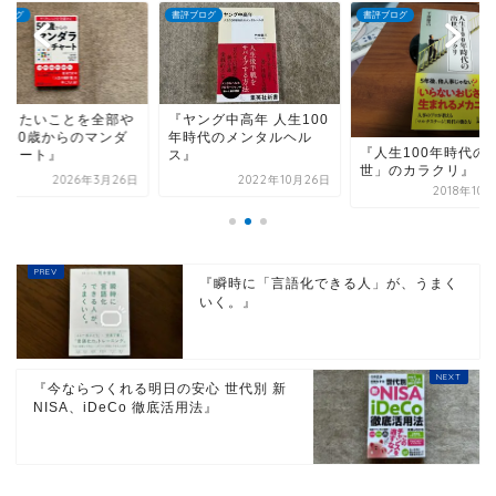
ブログ
書評ブログ
書評ブログ
やりたいことを全部や
『ヤング中高年 人生100
！ 50歳からのマンダ
年時代のメンタルヘル
『人生100年時代の
チャート』
ス』
世」のカラクリ』
2026年3月26日
2022年10月26日
2018年10
『瞬時に「言語化できる人」が、うまく
いく。』
『今ならつくれる明日の安心 世代別 新
NISA、iDeCo 徹底活用法』