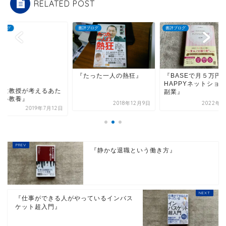
RELATED POST
書評ブログ
書評ブログ
書評ブログ
『たった一人の熱狂』
『BASEで月５万円稼ぐ
『東大教授が考
HAPPYネットショップ
らしい教養』
副業』
2018年12月9日
2022年4月6日
201
『静かな退職という働き方』
『仕事ができる人がやっているインバス
ケット超入門』