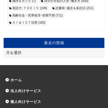
珈琲＆カフェ
(7)
自分が主役の人生･働き方
(550)
英語力･ＴＯＥＩＣ
(109)
読書術･速読＆多読法
(211)
高齢社会・世界経済･長期予測
(711)
ＡＩ＆ＩＣＴ活用
(183)
過去の投稿
ホーム
法人向けサービス
個人向けサービス