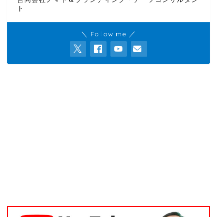
ト
＼ Follow me ／