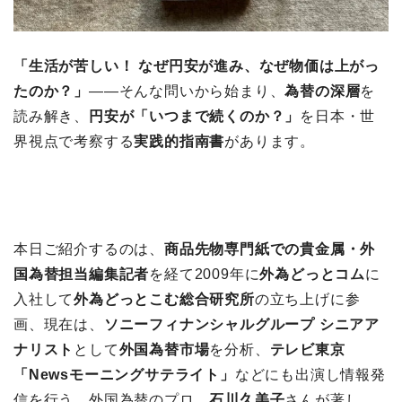
「生活が苦しい！ なぜ円安が進み、なぜ物価は上がっ
たのか？」
――そんな問いから始まり、
為替の深層
を
読み解き、
円安が「いつまで続くのか？」
を日本・世
界視点で考察する
実践的指南書
があります。
本日ご紹介するのは、
商品先物専門紙での貴金属・外
国為替担当編集記者
を経て2009年に
外為どっとコム
に
入社して
外為どっとこむ総合研究所
の立ち上げに参
画、現在は、
ソニーフィナンシャルグループ シニアア
ナリスト
として
外国為替市場
を分析、
テレビ東京
「Newsモーニングサテライト」
などにも出演し情報発
信を行う、外国為替のプロ、
石川久美子
さんが著し