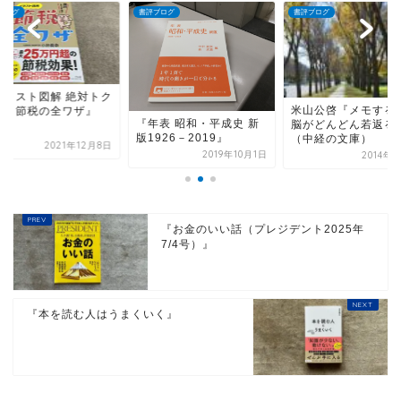
ブログ
書評ブログ
書評ブログ
イラスト図解 絶対トク
米山公啓『メモする
る！節税の全ワザ』
『年表 昭和・平成史 新
脳がどんどん若返る
版1926－2019』
（中経の文庫）
2021年12月8日
2019年10月1日
2014年
『お金のいい話（プレジデント2025年
7/4号）』
『本を読む人はうまくいく』