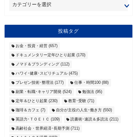
投稿タグ
お金・投資・経営
(657)
ドキュメンタリー定年ひとり起業
(170)
ノマド＆ブランディング
(112)
ハワイ･健康･スピリチュアル
(475)
プレゼン技術･整理法
(177)
仕事・時間100
(88)
副業・転職･キャリア開発
(524)
勉強法
(95)
定年＆ひとり起業
(230)
教育･受験
(71)
珈琲＆カフェ
(7)
自分が主役の人生･働き方
(550)
英語力･ＴＯＥＩＣ
(109)
読書術･速読＆多読法
(211)
高齢社会・世界経済･長期予測
(711)