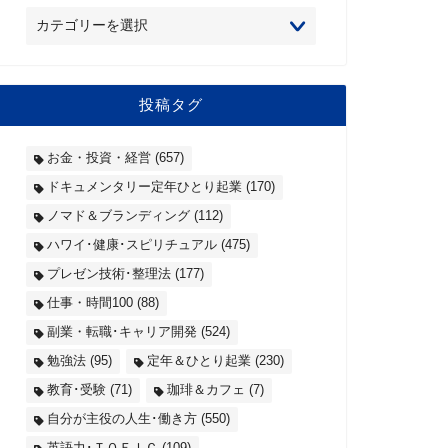
投稿タグ
お金・投資・経営
(657)
ドキュメンタリー定年ひとり起業
(170)
ノマド＆ブランディング
(112)
ハワイ･健康･スピリチュアル
(475)
プレゼン技術･整理法
(177)
仕事・時間100
(88)
副業・転職･キャリア開発
(524)
勉強法
(95)
定年＆ひとり起業
(230)
教育･受験
(71)
珈琲＆カフェ
(7)
自分が主役の人生･働き方
(550)
英語力･ＴＯＥＩＣ
(109)