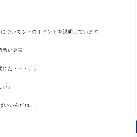
」
について
以下のポイント
を説明しています。
調悪い発言
疲れた・・・。」
しい」
ればいいんだね。」