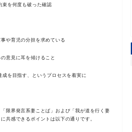
約束を何度も破った確認
家事や育児の分担を求めている
いの意見に耳を傾けること
達成を目指す、というプロセスを着実に
」「限界発言系妻ことば」
および
「我が道を行く妻
くに共感できるポイント
は以下の通りです。