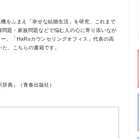
危機
をふまえ
「幸せな結婚生活」を研究
、これまで
婦問題・家族問題
などで悩む人の心に寄り添いなが
ー、「HaRuカウンセリングオフィス」代表
の
高
いた、こちらの書籍です。
訳辞典』（青春出版社）