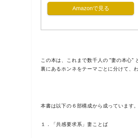
Amazonで見る
この本は、これまで
数千人の ”妻の本心”
裏にあるホンネ
を
テーマごとに分けて
、
本書は以下の
６部構成
から成っています
１．「共感要求系」妻ことば