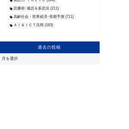
読書術･速読＆多読法
(211)
高齢社会・世界経済･長期予測
(711)
ＡＩ＆ＩＣＴ活用
(183)
過去の投稿