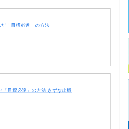
んだ「目標必達」の方法
だ「目標必達」の方法 きずな出版