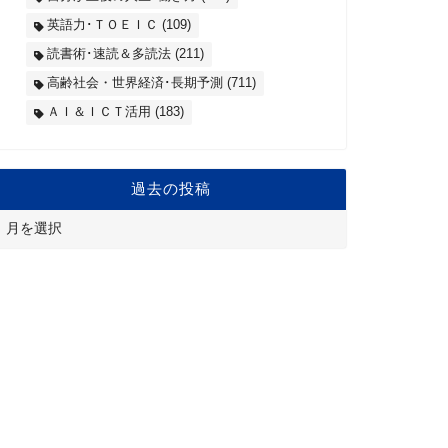
英語力･ＴＯＥＩＣ
(109)
読書術･速読＆多読法
(211)
高齢社会・世界経済･長期予測
(711)
ＡＩ＆ＩＣＴ活用
(183)
過去の投稿