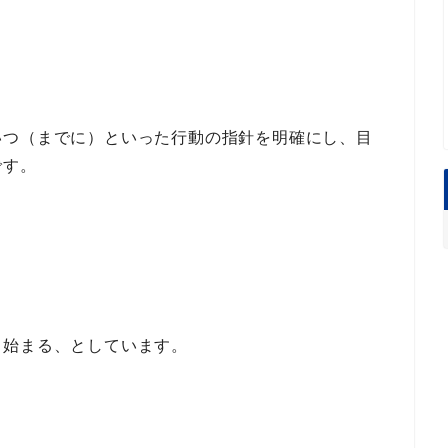
いつ（までに）といった行動の指針
を明確にし、目
です。
ら始まる
、としています。