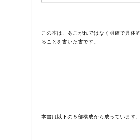
この本は、あこがれではなく
明確で具体的
る
ことを書いた書です。
本書は以下の
５部構成
から成っています