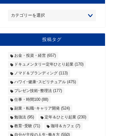
投稿タグ
お金・投資・経営
(657)
ドキュメンタリー定年ひとり起業
(170)
ノマド＆ブランディング
(113)
ハワイ･健康･スピリチュアル
(475)
プレゼン技術･整理法
(177)
仕事・時間100
(88)
副業・転職･キャリア開発
(524)
勉強法
(95)
定年＆ひとり起業
(230)
教育･受験
(71)
珈琲＆カフェ
(7)
自分が主役の人生･働き方
(550)