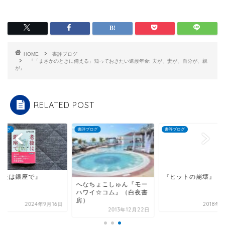
HOME
書評ブログ
『「まさかのときに備える」知っておきたい遺族年金: 夫が、妻が、自分が、親
が』
RELATED POST
ブログ
書評ブログ
書評ブログ
老後は銀座で』
『ヒットの崩壊』
へなちょこしゅん『モー
ハワイ☆コム』（白夜書
房）
2024年9月16日
2018年
2013年12月22日