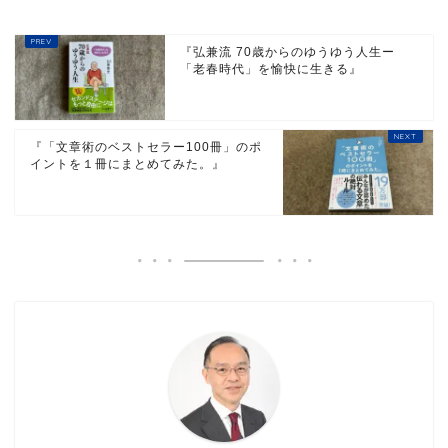
『弘兼流 70歳からのゆうゆう人生ー
「老春時代」を愉快に生きる』
『「文章術のベストセラー100冊」のポ
イントを１冊にまとめてみた。』