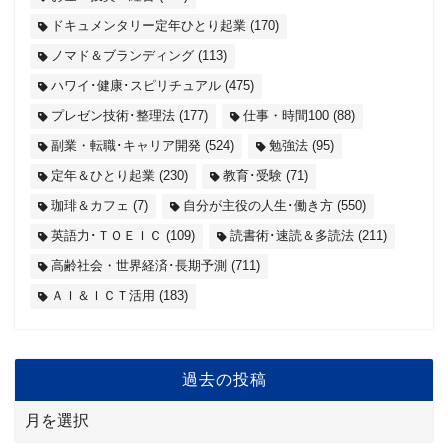
ドキュメンタリー定年ひとり起業
(170)
ノマド＆ブランディング
(113)
ハワイ･健康･スピリチュアル
(475)
プレゼン技術･整理法
(177)
仕事・時間100
(88)
副業・転職･キャリア開発
(524)
勉強法
(95)
定年＆ひとり起業
(230)
教育･受験
(71)
珈琲＆カフェ
(7)
自分が主役の人生･働き方
(550)
英語力･ＴＯＥＩＣ
(109)
読書術･速読＆多読法
(211)
高齢社会・世界経済･長期予測
(711)
ＡＩ＆ＩＣＴ活用
(183)
過去の投稿