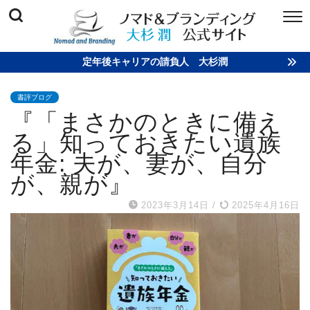
定年後キャリアの請負人 大杉潤
書評ブログ
『「まさかのときに備え
る」知っておきたい遺族
年金: 夫が、妻が、自分
が、親が』
2023年3月14日
/
2025年4月16日