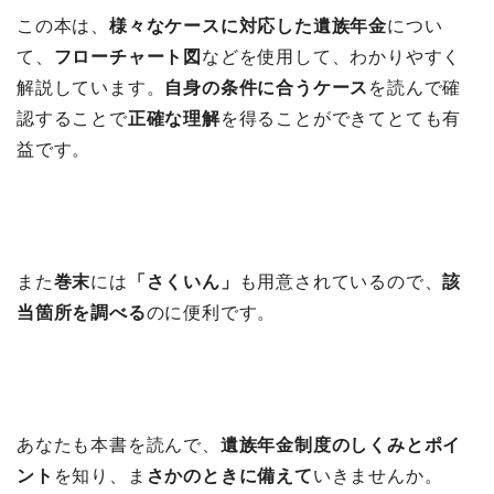
この本は、
様々なケースに対応した遺族年金
につい
て、
フローチャート図
などを使用して、わかりやすく
解説しています。
自身の条件に合うケース
を読んで確
認することで
正確な理解
を得ることができてとても有
益です。
また
巻末
には
「さくいん」
も用意されているので、
該
当箇所を調べる
のに便利です。
あなたも本書を読んで、
遺族年金制度のしくみとポイ
ント
を知り、ま
さかのときに備えて
いきませんか。