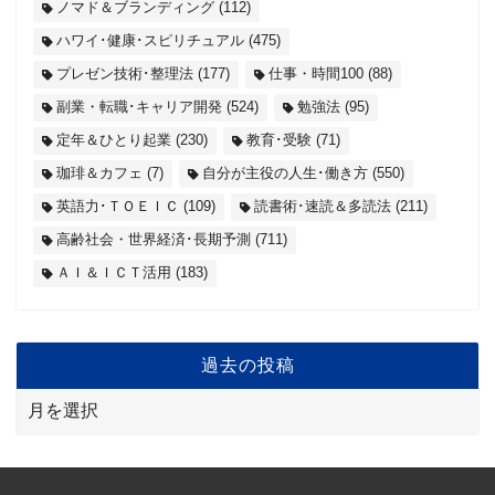
ノマド＆ブランディング
(112)
ハワイ･健康･スピリチュアル
(475)
プレゼン技術･整理法
(177)
仕事・時間100
(88)
副業・転職･キャリア開発
(524)
勉強法
(95)
定年＆ひとり起業
(230)
教育･受験
(71)
珈琲＆カフェ
(7)
自分が主役の人生･働き方
(550)
英語力･ＴＯＥＩＣ
(109)
読書術･速読＆多読法
(211)
高齢社会・世界経済･長期予測
(711)
ＡＩ＆ＩＣＴ活用
(183)
過去の投稿