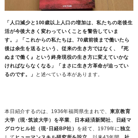
「人口減少と100歳以上人口の増加は、私たちの老後生
活が今後大きく変わっていくことを警告していま
す。」「これからの私たちは、70歳前後まで働いたら
後は余生を送るという、従来の生き方ではなく、『死
ぬまで働く』という終身現役の生き方に変えていかな
ければならなくなる」「まさに生き方革命が迫ってい
るのです。」
と述べている本があります。
本日紹介するのは、1936年福岡県生まれで、
東京教育
大学（現･筑波大学）を卒業
、
日本経済新聞社、日経マ
グロウヒル社（現･日経BP社）
を経て、1979年に
独立
して
ヒューマンスキル研究所を設立
、以来43年間、
社