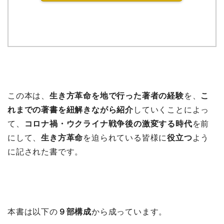
この本は、
生き方革命を地で行った著者の経験
を、
こ
れまでの著書を紐解きながら紹介
していくことによっ
て、
コロナ禍・ウクライナ戦争後の激変する時代
を前
にして、
生き方革命
を迫られている皆様に
役立つ
よう
に記された書です。
本書は以下の
９部構成
から成っています。