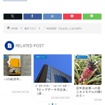
HOME
書評ブログ
『 ”終身現役” で生き抜くための条件』
RELATED POST
ブログ
書評ブログ
書評ブログ
『タイパの経済学』
ｸﾀｰﾏｲﾔｰ・ｼｮｰﾝﾍﾞﾙｶﾞｰ
定年前起業への道 ～ ビ
ビッグデータの正体』
ジネスモデルの構築＜そ
2024年1
...
の５＞
2013年10月29日
2015年8月2日