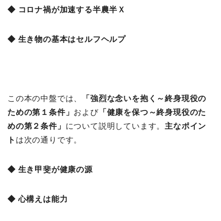
◆ コロナ禍が加速する半農半Ｘ
◆ 生き物の基本はセルフヘルプ
この本の中盤では、
「
強烈な念いを抱く～終身現役の
ための第１条件」
および
「
健康を保つ～終身現役のた
めの第２条件」
について説明しています。
主なポイン
ト
は次の通りです。
◆ 生き甲斐が健康の源
◆ 心構えは能力