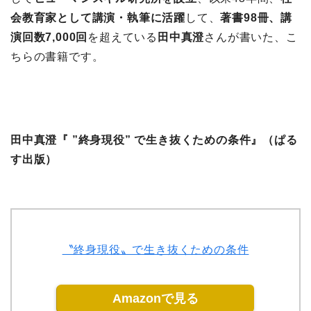
会教育家として講演・執筆に活躍
して、
著書98冊、講
演回数7,000回
を超えている
田中真澄
さんが書いた、こ
ちらの書籍です。
田中真澄『 ”終身現役” で生き抜くための条件』（ぱる
す出版）
〝終身現役〟で生き抜くための条件
Amazonで見る