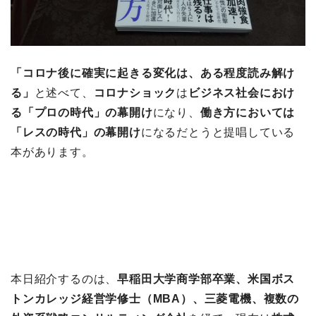
「コロナ後に確実に起きる変化は、ある程度読み解け
る」
と述べて、
コロナショック
は
ビジネス社会におけ
る「プロの時代」の幕開け
になり、
働き方においては
「レスの時代」の幕開け
になるだとうと提唱している
本があります。
本日紹介するのは、
早稲田大学商学部卒業、米国ボス
トンカレッジ経営学修士（MBA）、三菱電機、複数の