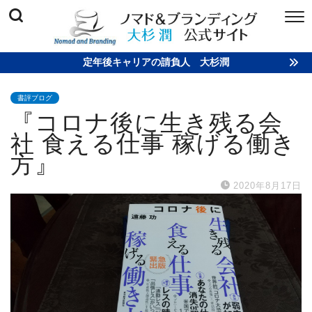
定年後キャリアの請負人 大杉潤
書評ブログ
『コロナ後に生き残る会
社 食える仕事 稼げる働き
方』
2020年8月17日