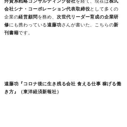
外資系戦略コンサルティング会社
を経て、現在は
株式
会社シナ・コーポレーション代表取締役
として多くの
企業の
経営顧問
を務め、
次世代リーダー育成の企業研
修
にも携わっている
遠藤功
さんが書いた、こちらの
新
刊書籍
です。
遠藤功『コロナ後に生き残る会社 食える仕事 稼げる働
き方』（東洋経済新報社）