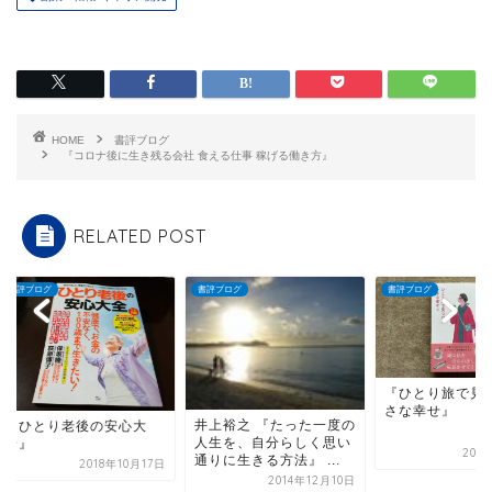
HOME
書評ブログ
『コロナ後に生き残る会社 食える仕事 稼げる働き方』
RELATED POST
ブログ
書評ブログ
書評ブログ
『ひとり旅で見つけ
さな幸せ』
井上裕之 『たった一度の
ひとり老後の安心大
人生を、自分らしく思い
』
2024年6
通りに生きる方法』 ...
2018年10月17日
2014年12月10日