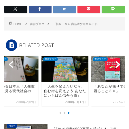
HOME
書評ブログ
『新ＮＩＳＡ 商品選び完全ガイド』
RELATED POST
ブログ
書評ブログ
書評ブログ
悩める日本人「人生案
『人生を変えたいなら、
『あなたが独りで倒
」に見る現代社会の
住む街を変えよう あなた
困ること３０』
』
にいちばん似合う街』
2018年2月9日
2018年1月17日
2023年11
『7年で資産4000万円を達成した アラ