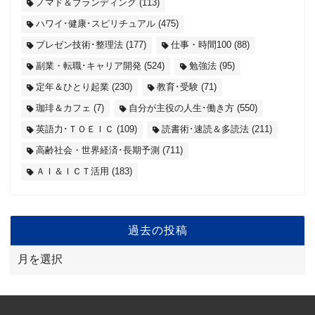
ノマド＆ブランディング
(113)
ハワイ･健康･スピリチュアル
(475)
プレゼン技術･整理法
(177)
仕事・時間100
(88)
副業・転職･キャリア開発
(524)
勉強法
(95)
定年＆ひとり起業
(230)
教育･受験
(71)
珈琲＆カフェ
(7)
自分が主役の人生･働き方
(550)
英語力･ＴＯＥＩＣ
(109)
読書術･速読＆多読法
(211)
高齢社会・世界経済･長期予測
(711)
ＡＩ＆ＩＣＴ活用
(183)
過去の投稿