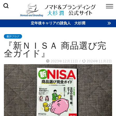
定年後キャリアの請負人 大杉潤
書評ブログ
『新ＮＩＳＡ 商品選び完
全ガイド』
2023年12月11日
/
2024年11月2日