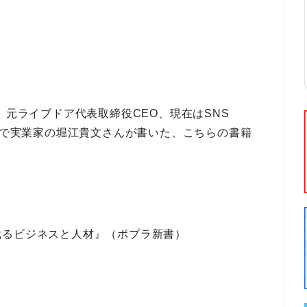
、
元ライブドア代表取締役CEO
、現在は
SNS
で
実業家
の
堀江貴文
さんが書いた、こちらの書籍
残るビジネスと人材』（ポプラ新書）