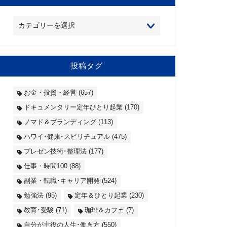
投稿タグ
お金・投資・経営
(657)
ドキュメンタリー定年ひとり起業
(170)
ノマド＆ブランディング
(113)
ハワイ･健康･スピリチュアル
(475)
プレゼン技術･整理法
(177)
仕事・時間100
(88)
副業・転職･キャリア開発
(524)
勉強法
(95)
定年＆ひとり起業
(230)
教育･受験
(71)
珈琲＆カフェ
(7)
自分が主役の人生･働き方
(550)