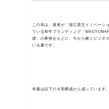
この本は、著者が
「堀江貴文イノベーショ
ている
和牛ブランディング「WAGYUMAF
隷」
の事例をもとに、
今から稼ぐビジネ
いる書です。
本書は以下の
８部構成
から成っています