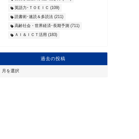
英語力･ＴＯＥＩＣ
(109)
読書術･速読＆多読法
(211)
高齢社会・世界経済･長期予測
(711)
ＡＩ＆ＩＣＴ活用
(183)
過去の投稿