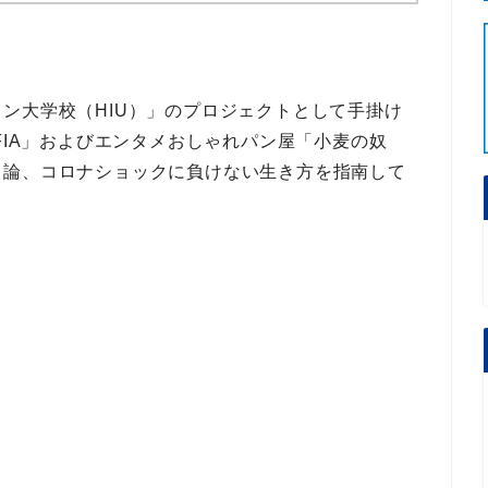
ン大学校（HIU）」
のプロジェクトとして手掛け
IA」
および
エンタメおしゃれパン屋「小麦の奴
ス論、コロナショックに負けない生き方
を指南して
。