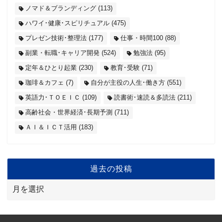
ノマド＆ブランディング
(113)
ハワイ･健康･スピリチュアル
(475)
プレゼン技術･整理法
(177)
仕事・時間100
(88)
副業・転職･キャリア開発
(524)
勉強法
(95)
定年＆ひとり起業
(230)
教育･受験
(71)
珈琲＆カフェ
(7)
自分が主役の人生･働き方
(551)
英語力･ＴＯＥＩＣ
(109)
読書術･速読＆多読法
(211)
高齢社会・世界経済･長期予測
(711)
ＡＩ＆ＩＣＴ活用
(183)
過去の投稿