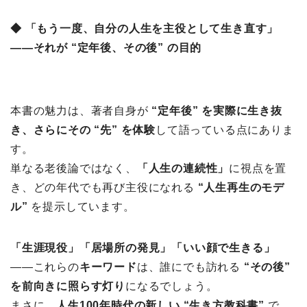
◆ 「もう一度、自分の人生を主役として生き直す」
――それが “定年後、その後” の目的
本書の魅力は、著者自身が
“定年後” を実際に生き抜
き、さらにその “先” を体験
して語っている点にありま
す。
単なる老後論ではなく、
「人生の連続性」
に視点を置
き、どの年代でも再び主役になれる
“人生再生のモデ
ル”
を提示しています。
「生涯現役」「居場所の発見」「いい顔で生きる」
――これらの
キーワード
は、誰にでも訪れる
“その後”
を前向きに照らす灯り
になるでしょう。
まさに、
人生100年時代の新しい “生き方教科書”
で