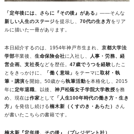
「定年後には、さらに『その後』がある」
――そんな
新しい人生のステージ
を提示し、
70代の生き方
をリア
ルに描いた一冊があります。
本日紹介するのは、1954年神戸市生まれ、
京都大学法
学部
卒業後、
生命保険会社
に入社し、
人事・労務、経
営企画、支社長
などを歴任。
47歳でうつを経験
したこ
とをきっかけに、
「働く意味」
をテーマに
取材・執
筆・講演
を開始。50歳から
執筆活動
を本格化し、2015
年に
定年退職
。以後、
神戸松蔭女子学院大学教授
を務
め、現在は
作家
として
「人生100年時代の働き方・生き
方」
を発信し続ける
楠木新（くすのき・あらた）
さん
が書いたこちらの書籍です。
楠木新『定年後、その後』（プレジデント社）