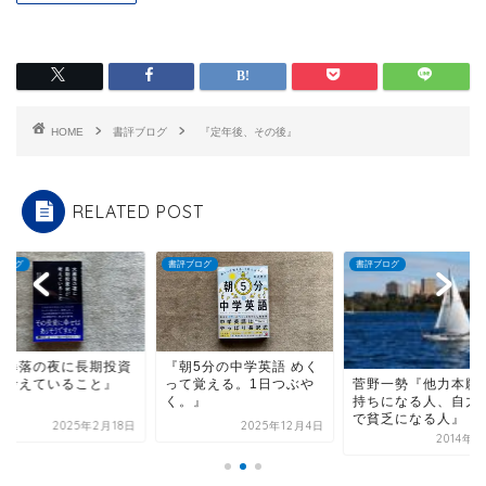
HOME
書評ブログ
『定年後、その後』
RELATED POST
ブログ
書評ブログ
書評ブログ
朝5分の中学英語 めく
『大暴落の夜に長期
て覚える。1日つぶや
家が考えていること
菅野一勢『他力本願で金
。』
持ちになる人、自力本願
で貧乏になる人』（kk...
2025年12月4日
2025年2
2014年4月2日