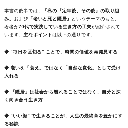
本書の後半では、
「私の『定年後、その後』の取り組
み」
および
「老いと死と隠居」
というテーマのもと、
著者が
70代で実践している生き方の工夫
が紹介されて
います。
主なポイント
は以下の通りです。
◆ “毎日を区切る” ことで、時間の価値を再発見する
◆ 老いを「衰え」ではなく「自然な変化」として受け
入れる
◆ 「隠居」は社会から離れることではなく、自分と深
く向き合う生き方
◆ “いい顔” で生きることが、人生の最終章を豊かにす
る秘訣