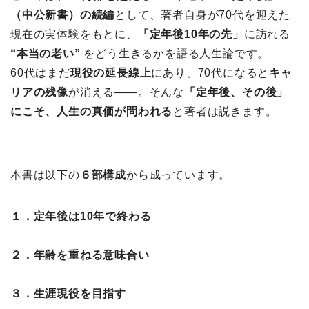
（中公新書）の続編
として、著者自身が70代を迎えた
現在の実体験をもとに、
「定年後10年の先」
に訪れる
“本当の老い”
をどう生きるかを語る人生論です。
60代はまだ
現役の延長線上
にあり、70代になると
キャ
リアの残像
が消える――。そんな
「定年後、その後」
にこそ、人生の真価が問われる
と著者は説きます。
本書は以下の
６部構成
から成っています。
１．定年後は10年で終わる
２．年齢を重ねる意味合い
３．生涯現役を目指す