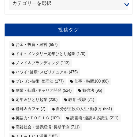
投稿タグ
お金・投資・経営
(657)
ドキュメンタリー定年ひとり起業
(170)
ノマド＆ブランディング
(113)
ハワイ･健康･スピリチュアル
(475)
プレゼン技術･整理法
(177)
仕事・時間100
(88)
副業・転職･キャリア開発
(524)
勉強法
(95)
定年＆ひとり起業
(230)
教育･受験
(71)
珈琲＆カフェ
(7)
自分が主役の人生･働き方
(551)
英語力･ＴＯＥＩＣ
(109)
読書術･速読＆多読法
(211)
高齢社会・世界経済･長期予測
(711)
ＡＩ＆ＩＣＴ活用
(183)