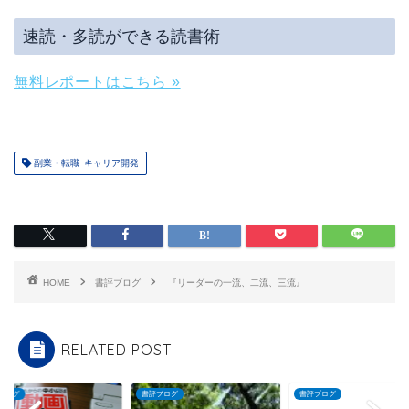
速読・多読ができる読書術
無料レポートはこちら »
副業・転職･キャリア開発
HOME
書評ブログ
『リーダーの一流、二流、三流』
RELATED POST
ブログ
書評ブログ
書評ブログ