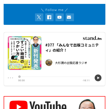
＼ Follow me ／