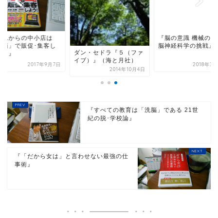
これからの中小店は
『脳の意識 機械の意
動画」で販促･集客し
脳神経科学の挑戦』
ダン・セドラ『５（ファ
う！』
イブ）』（海と月社）
2017年9月7日
2018年3
2014年10月4日
『すべての教育は「洗脳」である 21世
紀の脱･学校論』
『「だから女は」と言わせない最強の仕
事術』