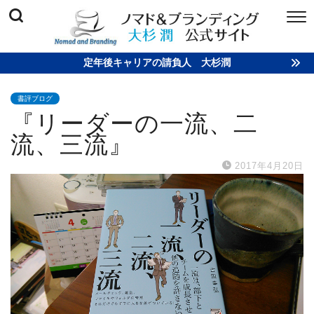
定年後キャリアの請負人 大杉潤
書評ブログ
『リーダーの一流、二
流、三流』
2017年4月20日