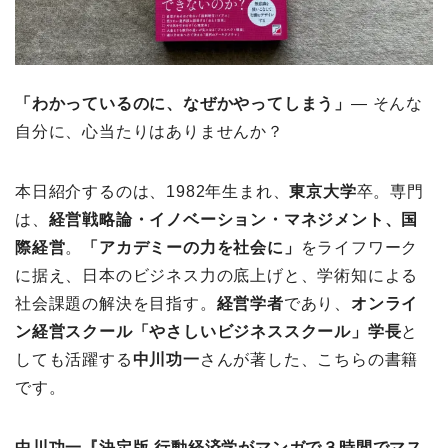
「わかっているのに、なぜかやってしまう」
― そんな
自分に、心当たりはありませんか？
本日紹介するのは、1982年生まれ、
東京大学
卒。専門
は、
経営戦略論・イノベーション・マネジメント、国
際経営
。
「アカデミーの力を社会に」
をライフワーク
に据え、日本のビジネス力の底上げと、学術知による
社会課題の解決を目指す。
経営学者
であり、
オンライ
ン経営スクール「やさしいビジネススクール」学長
と
しても活躍する
中川功一
さんが著した、こちらの書籍
です。
中川功一『決定版 行動経済学がマンガで３時間でマス