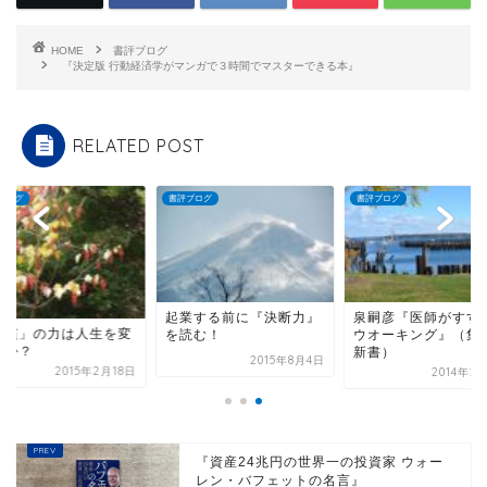
HOME
書評ブログ
『決定版 行動経済学がマンガで３時間でマスターできる本』
RELATED POST
ブログ
書評ブログ
書評ブログ
起業する前に『決断力』
泉嗣彦『医師がすす
習慣」の力は人生を変
を読む！
ウオーキング』（集
るか？
新書）
2015年8月4日
2015年2月18日
2014年2
『資産24兆円の世界一の投資家 ウォー
レン・バフェットの名言』