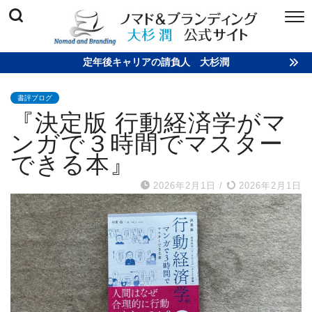
定年後キャリアの請負人 大杉潤
書評ブログ
『決定版 行動経済学がマ
ンガで３時間でマスター
できる本』
2026年2月1日
/
2026年2月1日