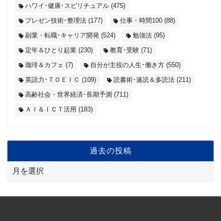
ハワイ･健康･スピリチュアル
(475)
プレゼン技術･整理法
(177)
仕事・時間100
(88)
副業・転職･キャリア開発
(524)
勉強法
(95)
定年＆ひとり起業
(230)
教育･受験
(71)
珈琲＆カフェ
(7)
自分が主役の人生･働き方
(550)
英語力･ＴＯＥＩＣ
(109)
読書術･速読＆多読法
(211)
高齢社会・世界経済･長期予測
(711)
ＡＩ＆ＩＣＴ活用
(183)
過去の投稿