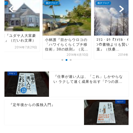
ブログ
書評ブログ
書評ブログ
本田健『ユダヤ人大
林護『目からウロコの
ｴﾘｺ・ﾛｳ『ｱﾒﾘｶ・ｲﾝﾃﾞｨｱ
の教え』（だいわ文
ハワイらくらくプチ移
ﾝの書物よりも賢い言
2014年7
」38の鉄則』（元...
葉』（扶桑...
2014年4月10日
2014年8月31日
『仕事が速い人は、「これ」しかやらな
い ラクして速く成果を出す「7つの原...
『定年後からの孤独入門』