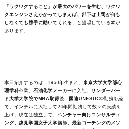
「ワクワクすること」が最大のパワーを生む、ワクワ
クエンジンさえかかってしまえば、部下は上司が何も
しなくても勝手に動いてくれる
、と提唱している本が
あります。
本日紹介するのは、1960年生まれ、
東京大学文学部心
理学科
卒業、
石油化学メーカー
に入社、
サンダーバー
ド大学大学院でMBA取得
後、
国連UNESUCO
勤務を経
て、
インテル
に入社して24年間勤務して数々の実績を
上げ、現在は独立して、ベ
ンチャー向けコンサルティ
ング、跡見学園女子大学講師、最新コーチングのメソ