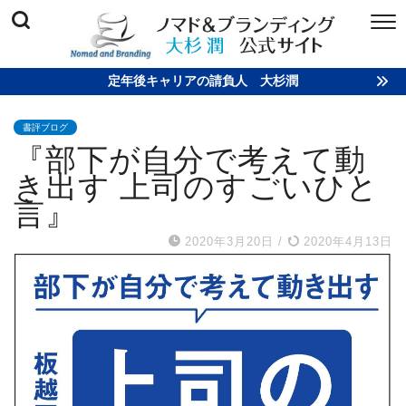
定年後キャリアの請負人 大杉潤
書評ブログ
『部下が自分で考えて動
き出す 上司のすごいひと
言』
2020年3月20日
/
2020年4月13日