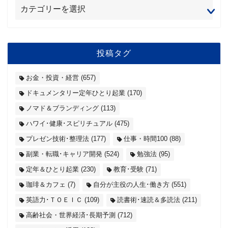
投稿タグ
お金・投資・経営
(657)
ドキュメンタリー定年ひとり起業
(170)
ノマド＆ブランディング
(113)
ハワイ･健康･スピリチュアル
(475)
プレゼン技術･整理法
(177)
仕事・時間100
(88)
副業・転職･キャリア開発
(524)
勉強法
(95)
定年＆ひとり起業
(230)
教育･受験
(71)
珈琲＆カフェ
(7)
自分が主役の人生･働き方
(551)
英語力･ＴＯＥＩＣ
(109)
読書術･速読＆多読法
(211)
高齢社会・世界経済･長期予測
(712)