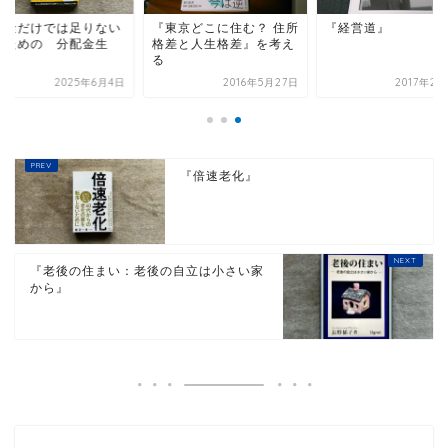
年金だけでは足りない
『東京どこに住む？ 住所
『経営道』
のための 分配金生
格差と人生格差』を考え
』
る
2025年6月4日
2016年5月27日
2017年2
『倍速老化』
『老後の住まい：老後の自立は小さい家
から』