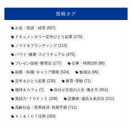
投稿タグ
お金・投資・経営
(657)
ドキュメンタリー定年ひとり起業
(170)
ノマド＆ブランディング
(113)
ハワイ･健康･スピリチュアル
(475)
プレゼン技術･整理法
(177)
仕事・時間100
(88)
副業・転職･キャリア開発
(524)
勉強法
(95)
定年＆ひとり起業
(230)
教育･受験
(71)
珈琲＆カフェ
(7)
自分が主役の人生･働き方
(551)
英語力･ＴＯＥＩＣ
(109)
読書術･速読＆多読法
(211)
高齢社会・世界経済･長期予測
(711)
ＡＩ＆ＩＣＴ活用
(183)