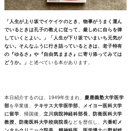
「人生が上り坂でイケイケのとき、物事がうまく運ん
でいるときは孔子の教えに従って、厳しめに自らを律
していくとよい。」「人生が下り坂でいまいち元気が
ない。そんなふうに行き詰っているときは、老子特有
の『ゆるさ』や『自由気ままさ』に寄り添ってみては
どうか。」
と述べている本があります。
本日紹介するのは、1949年生まれ、
慶應義塾大学医学
部
を卒業後、
テキサス大学医学部、メイヨー医科大学
に留学
、帰国後、
立川病院神経科部長、防衛医科大学
教授、防衛医科大学校病院長
などを歴任し、
六番町メ
ンタルクリニック院長、精神科医、医学博士
の
野村総