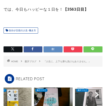
では、今日もハッピーな１日を！
【3563日目】
自分が主役の人生･働き方
HOME
書評ブログ
『人生に、上下も勝ち負けもありません。』
RELATED POST
ブログ
書評ブログ
書評ブログ