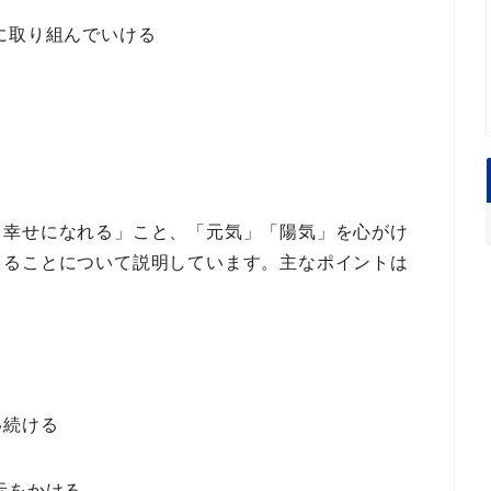
に取り組んでいける
と幸せになれる」
こと、
「元気」「陽気」を心がけ
きる
ことについて説明しています。
主なポイント
は
い続ける
示をかける