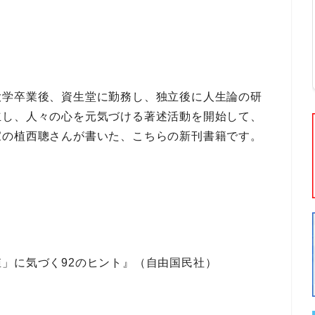
大学
卒業後、
資生堂
に勤務し、独立後に
人生論の研
立し、
人々の心を元気づける著述活動
を開始して、
家
の
植西聰
さんが書いた、こちらの
新刊書籍
です。
」に気づく92のヒント』（自由国民社）