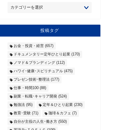
投稿タグ
お金・投資・経営
(657)
ドキュメンタリー定年ひとり起業
(170)
ノマド＆ブランディング
(112)
ハワイ･健康･スピリチュアル
(475)
プレゼン技術･整理法
(177)
仕事・時間100
(88)
副業・転職･キャリア開発
(524)
勉強法
(95)
定年＆ひとり起業
(230)
教育･受験
(71)
珈琲＆カフェ
(7)
自分が主役の人生･働き方
(550)
英語力･ＴＯＥＩＣ
(109)