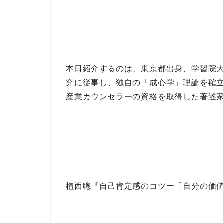
本日紹介するのは、東京都出身、
学習院
究
に従事し、独自の
「成心学」理論
を確
産業カウンセラー
の資格を取得した
著述
植西聰『自己肯定感のコツー「自分の価値