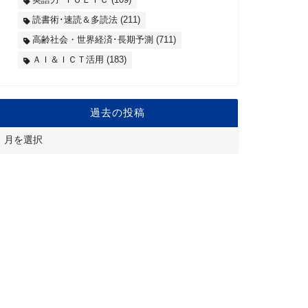
読書術･速読＆多読法
(211)
高齢社会・世界経済･長期予測
(711)
ＡＩ＆ＩＣＴ活用
(183)
過去の投稿