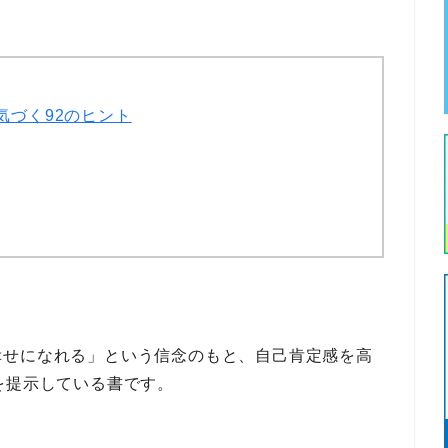
気づく92のヒント
幸せになれる」
という信念のもと、
自己肯定感
を高
を提示している書です。