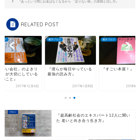
『あっという間にお金はなくなるから 「足りない病」の原因と治し方』
RELATED POST
ブログ
書評ブログ
書評ブログ
「いい会社」のよきリ
『僕らが毎日やっている
『すごい本屋！』
ダーが大切にしている
最強の読み方』
つのこと』
2017年12月4日
2017年1月8日
2018年
『超高齢社会のエキスパート12人に聞い
た 老いと向き合う生き方』