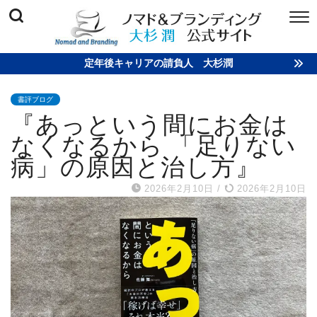
定年後キャリアの請負人 大杉潤
書評ブログ
『あっという間にお金は
なくなるから 「足りない
病」の原因と治し方』
2026年2月10日
/
2026年2月10日