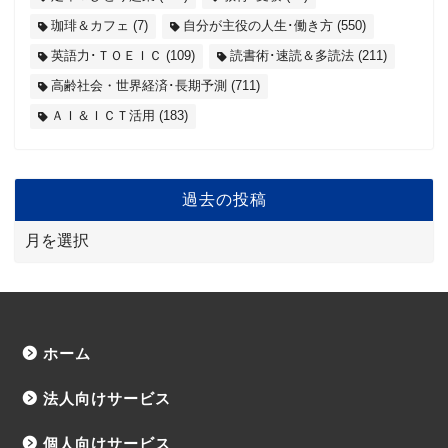
珈琲＆カフェ
(7)
自分が主役の人生･働き方
(550)
英語力･ＴＯＥＩＣ
(109)
読書術･速読＆多読法
(211)
高齢社会・世界経済･長期予測
(711)
ＡＩ＆ＩＣＴ活用
(183)
過去の投稿
ホーム
法人向けサービス
個人向けサービス