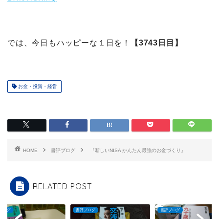
では、今日もハッピーな１日を！
【3743日目】
お金・投資・経営
HOME
書評ブログ
『新しいNISA かんたん最強のお金づくり』
RELATED POST
ブログ
書評ブログ
書評ブログ