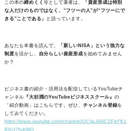
この本の
締めくくり
として著者は、
「資産形成は特別
な人だけのものではなく、“フツーの人”が“フツーにで
きる”ことである」
と語っています。
あなたも本書を読んで、
「新しいNISA」という強力な
制度
を活かし、
自分らしい資産形成
を始めてみません
か？
ビジネス書の紹介・活用法を配信しているYouTubeチ
ャンネル
『大杉潤のYouTubeビジネススクール』
の
「紹介動画」はこちらです。ぜひ、
チャンネル登録
を
してみてください。
https://www.youtube.com/channel/UCIwJA0CZFgYK1
BXrJ7fuKMQ