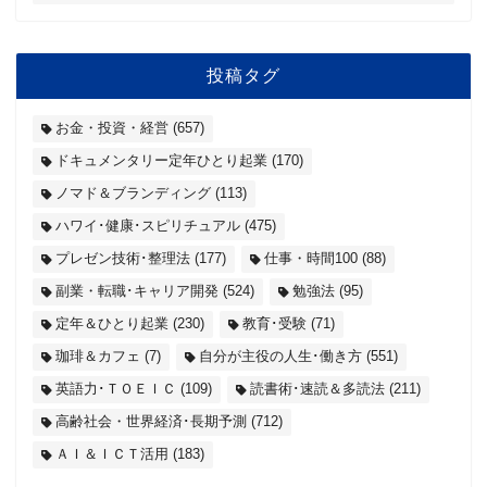
投稿タグ
お金・投資・経営
(657)
ドキュメンタリー定年ひとり起業
(170)
ノマド＆ブランディング
(113)
ハワイ･健康･スピリチュアル
(475)
プレゼン技術･整理法
(177)
仕事・時間100
(88)
副業・転職･キャリア開発
(524)
勉強法
(95)
定年＆ひとり起業
(230)
教育･受験
(71)
珈琲＆カフェ
(7)
自分が主役の人生･働き方
(551)
英語力･ＴＯＥＩＣ
(109)
読書術･速読＆多読法
(211)
高齢社会・世界経済･長期予測
(712)
ＡＩ＆ＩＣＴ活用
(183)