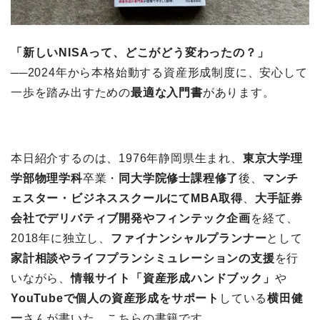
「新しいNISAって、どこがどう変わったの？」
──2024年から本格始動する資産形成制度に、安心して
一歩を踏み出すための
最適な入門書
があります。
本日紹介するのは、1976年静岡県生まれ、
東京大学理
学部物理学科
卒業・
同大学院修士課程修了
後、
マンチ
ェスター・ビジネススクールにてMBA取得
、
大手証券
会社でデリバティブ開発やフィンテック企画
を経て、
2018年に独立し、
ファイナンシャルプランナー
として
家計相談やライフプランシミュレーションの支援
を行
いながら、
情報サイト「資産形成ハンドブック」
や
YouTubeで個人の資産形成をサポート
している
横田健
一
さんが書いた、こちらの書籍です。