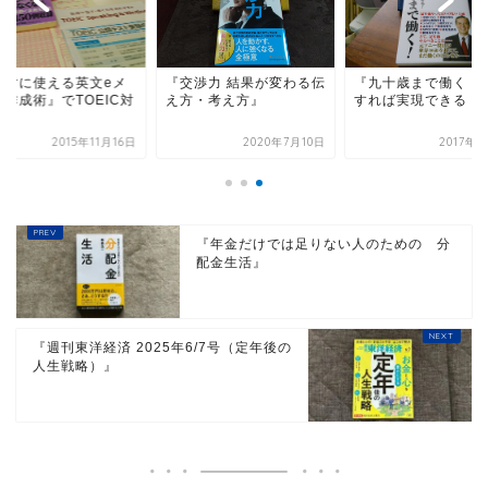
絶対に使える英文eメ
『交渉力 結果が変わる伝
『九十歳まで働く！
ル作成術』でTOEIC対
え方・考え方』
すれば実現できる！
！
2015年11月16日
2020年7月10日
2017年
『年金だけでは足りない人のための 分
配金生活』
『週刊東洋経済 2025年6/7号（定年後の
人生戦略）』