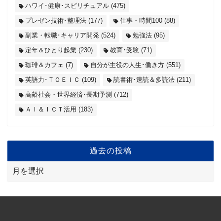
ハワイ･健康･スピリチュアル
(475)
プレゼン技術･整理法
(177)
仕事・時間100
(88)
副業・転職･キャリア開発
(524)
勉強法
(95)
定年＆ひとり起業
(230)
教育･受験
(71)
珈琲＆カフェ
(7)
自分が主役の人生･働き方
(551)
英語力･ＴＯＥＩＣ
(109)
読書術･速読＆多読法
(211)
高齢社会・世界経済･長期予測
(712)
ＡＩ＆ＩＣＴ活用
(183)
過去の投稿