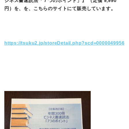
ジネス書速読法「７つのポイント」』 （定価 9,990
円）を、を、こちらのサイトにて販売しています。
https://tsuku2.jp/storeDetail.php?scd=0000049956