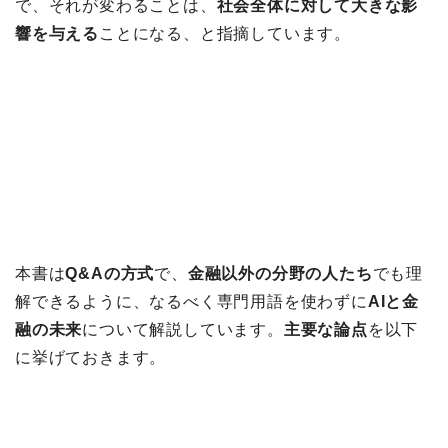
で、それが変わることは、
社会全体に対して大きな影
響を与える
ことになる、と指摘しています。
本書は
Q&Aの方式
で、
金融以外の分野の人たち
でも理
解できるように、なるべく専門用語を使わずに
AIと金
融の未来
について解説しています。
主要な論点
を以下
に挙げておきます。