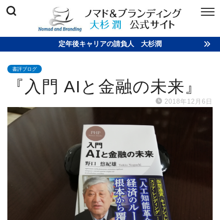
定年後キャリアの請負人 大杉潤
書評ブログ
『入門 AIと金融の未来』
2018年12月6日