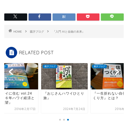
HOME
書評ブログ
『入門 AIと金融の未来』
RELATED POST
ブログ
書評ブログ
書評ブログ
ワイに住む vol.24
『おじさんハワイひとり
『一生折れない自信
０１６年ハワイ経済と
旅』
くり方』とは？
の展望』
2016年2月17日
2024年7月24日
2016年7