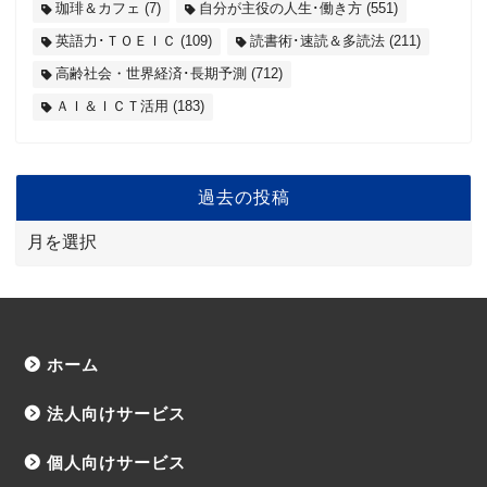
珈琲＆カフェ
(7)
自分が主役の人生･働き方
(551)
英語力･ＴＯＥＩＣ
(109)
読書術･速読＆多読法
(211)
高齢社会・世界経済･長期予測
(712)
ＡＩ＆ＩＣＴ活用
(183)
過去の投稿
ホーム
法人向けサービス
個人向けサービス