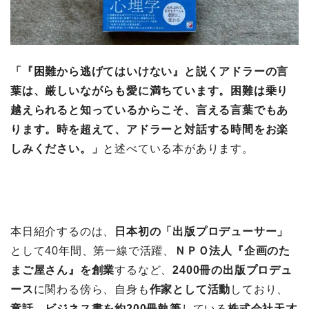
「『困難から逃げてはいけない』と説くアドラーの言
葉は、厳しいながらも愛に満ちています。困難は乗り
越えられると知っているからこそ、言える言葉でもあ
ります。時を超えて、アドラーと対話する時間をお楽
しみください。」
と述べている本があります。
本日紹介するのは、
日本初の「出版プロデューサー」
として40年間、第一線で活躍、
ＮＰＯ法人『企画のた
まご屋さん』を創業
するなど、
2400冊の出版プロデュ
ース
に関わる傍ら、自身も
作家として活動
しており、
童話、ビジネス書を約200冊執筆
している
株式会社天才