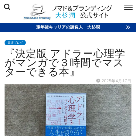
定年後キャリアの請負人 大杉潤
書評ブログ
『決定版 アドラー心理学
がマンガで３時間でマス
ターできる本』
2025年4月17日