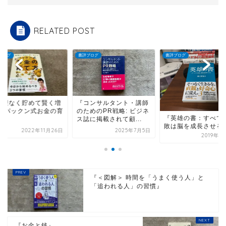
RELATED POST
ブログ
書評ブログ
書評ブログ
無理なく貯めて賢く増
『コンサルタント・講師
す パックン式お金の育
のためのPR戦略: ビジネ
『英雄の書：すべて
方』
ス誌に掲載されて顧...
敗は脳を成長させる
2022年11月26日
2025年7月5日
2019年1
『＜図解＞ 時間を「うまく使う人」と
「追われる人」の習慣』
『お金と銭』