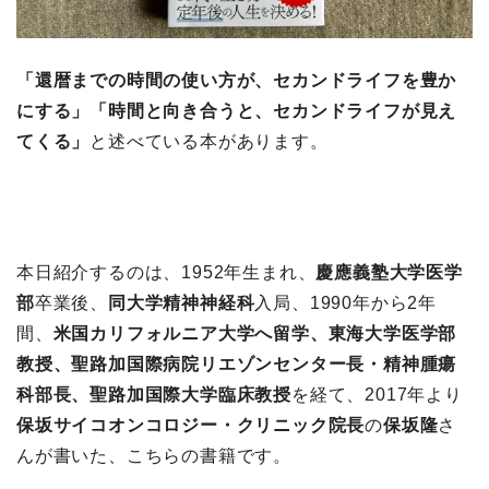
「還暦までの時間の使い方が、セカンドライフを豊か
にする」「時間と向き合うと、セカンドライフが見え
てくる」
と述べている本があります。
本日紹介するのは、1952年生まれ、
慶應義塾大学医学
部
卒業後、
同大学精神神経科
入局、1990年から2年
間、
米国カリフォルニア大学へ留学、東海大学医学部
教授、聖路加国際病院リエゾンセンター長・精神腫瘍
科部長、聖路加国際大学臨床教授
を経て、2017年より
保坂サイコオンコロジー・クリニック院長
の
保坂隆
さ
んが書いた、こちらの書籍です。