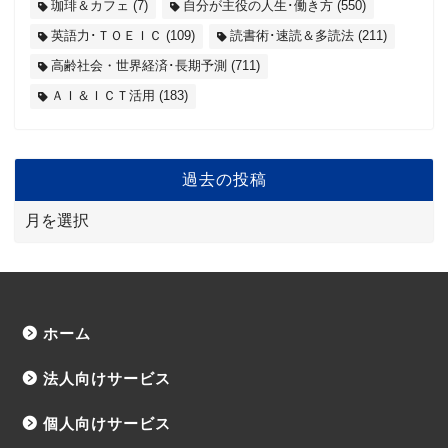
珈琲＆カフェ
(7)
自分が主役の人生･働き方
(550)
英語力･ＴＯＥＩＣ
(109)
読書術･速読＆多読法
(211)
高齢社会・世界経済･長期予測
(711)
ＡＩ＆ＩＣＴ活用
(183)
過去の投稿
ホーム
法人向けサービス
個人向けサービス