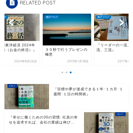
RELATED POST
ブログ
書評ブログ
書評ブログ
刊東洋経済 2024年
『リーダーの一流、
３０秒で行うプレゼンの
/31号（お金の終活）』
流、三流』
極意
2024年8月26日
2015年1月18日
2017年4
『目標や夢が達成できる１年･１カ月･１
週間･１日の時間術』
『幸せに働くための30の習慣: 社員の幸
せを追求すれば、会社の業績は伸び...