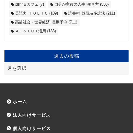
珈琲＆カフェ
(7)
自分が主役の人生･働き方
(550)
英語力･ＴＯＥＩＣ
(109)
読書術･速読＆多読法
(211)
高齢社会・世界経済･長期予測
(711)
ＡＩ＆ＩＣＴ活用
(183)
過去の投稿
ホーム
法人向けサービス
個人向けサービス