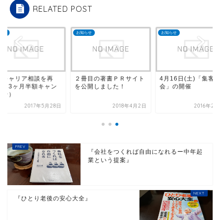
RELATED POST
らせ
お知らせ
お知らせ
別キャリア相談を再
２冊目の著書ＰＲサイト
4月16日(土)「集客
！（3ヶ月半額キャン
を公開しました！
会」の開催
ーン）
2017年5月28日
2018年4月2日
2016年2
『会社をつくれば自由になれるー中年起
業という提案』
『ひとり老後の安心大全』