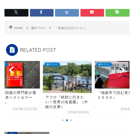
HOME
書評ブログ
『多拠点生活のススメ』
RELATED POST
ブログ
書評ブログ
書評ブログ
『地政学で読む世界覇権
『疲労回復の専門医
フロ『絶対に行きた
２０３０』
ぶ健康本ベストセラ
！世界の名庭園』（中
100冊』
の文庫）
2016年5月7日
2023年12
2014年10月9日