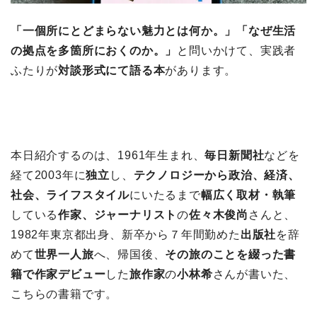
「一個所にとどまらない魅力とは何か。」「なぜ生活
の拠点を多箇所におくのか。」
と問いかけて、実践者
ふたりが
対談形式にて語る本
があります。
本日紹介するのは、1961年生まれ、
毎日新聞社
などを
経て2003年に
独立
し、
テクノロジーから政治、経済、
社会、ライフスタイル
にいたるまで
幅広く取材・執筆
している
作家、ジャーナリスト
の
佐々木俊尚
さんと、
1982年東京都出身、新卒から７年間勤めた
出版社
を辞
めて
世界一人旅
へ、帰国後、
その旅のことを綴った書
籍で作家デビュー
した
旅作家
の
小林希
さんが書いた、
こちらの書籍です。