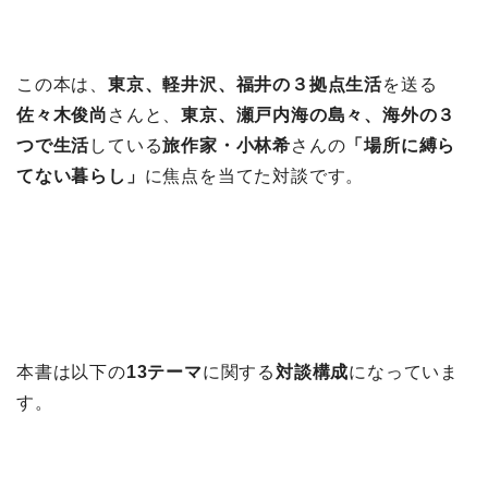
この本は、
東京、軽井沢、福井の３拠点生活
を送る
佐々木俊尚
さんと、
東京、瀬戸内海の島々、海外の３
つで生活
している
旅作家・小林希
さんの
「場所に縛ら
てない暮らし」
に焦点を当てた対談です。
本書は以下の
13テーマ
に関する
対談構成
になっていま
す。