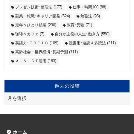
プレゼン技術･整理法
(177)
仕事・時間100
(88)
副業・転職･キャリア開発
(524)
勉強法
(95)
定年＆ひとり起業
(230)
教育･受験
(71)
珈琲＆カフェ
(7)
自分が主役の人生･働き方
(550)
英語力･ＴＯＥＩＣ
(109)
読書術･速読＆多読法
(211)
高齢社会・世界経済･長期予測
(711)
ＡＩ＆ＩＣＴ活用
(183)
過去の投稿
ホーム