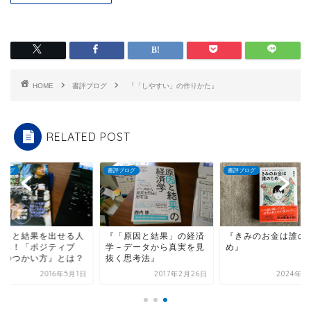
HOME
書評ブログ
『「しやすい」の作りかた』
RELATED POST
ブログ
書評ブログ
書評ブログ
もっと結果を出せる人
『「原因と結果」の経済
『きみのお金は誰の
なる！「ポジティブ
学－データから真実を見
め』
」のつかい方』とは？
抜く思考法』
2016年5月1日
2017年2月26日
2024年1