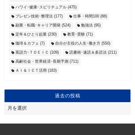
ハワイ･健康･スピリチュアル
(475)
プレゼン技術･整理法
(177)
仕事・時間100
(88)
副業・転職･キャリア開発
(524)
勉強法
(95)
定年＆ひとり起業
(230)
教育･受験
(71)
珈琲＆カフェ
(7)
自分が主役の人生･働き方
(550)
英語力･ＴＯＥＩＣ
(109)
読書術･速読＆多読法
(211)
高齢社会・世界経済･長期予測
(711)
ＡＩ＆ＩＣＴ活用
(183)
過去の投稿