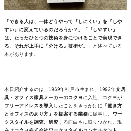
「できる人は、一体どうやって『しにくい』を『しや
すい』に変えているのだろうか？」「『しやすい』
は、たったひとつの技術を身につけることで実現でき
る。それが上手に『分ける』技術だ。」
と述べている
本があります。
本日紹介するのは、1969年神戸市生まれ、1992年
文房
具・オフィス家具メーカーのコクヨ
に入社、コクヨが
フリーアドレスを導入
したことをきっかけに
「働き方
とオフィスのあり方」を提案する業務
に従事し、
ワー
クスタイルを調査、研究
する面白さに取りつかれ、現
在は
コクヨ株式会社ワークスタイルコンサルタント、