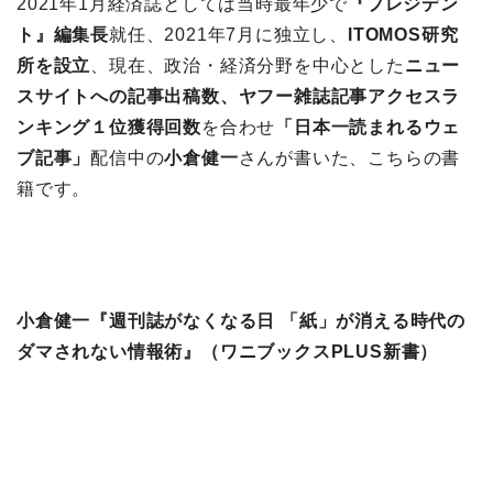
2021年1月経済誌としては当時最年少で
『プレジデン
ト』編集長
就任、2021年7月に独立し、
ITOMOS研究
所を設立
、現在、政治・経済分野を中心とした
ニュー
スサイトへの記事出稿数、ヤフー雑誌記事アクセスラ
ンキング１位獲得回数
を合わせ
「日本一読まれるウェ
ブ記事」
配信中の
小倉健一
さんが書いた、こちらの書
籍です。
小倉健一『週刊誌がなくなる日 「紙」が消える時代の
ダマされない情報術』（ワニブックスPLUS新書）