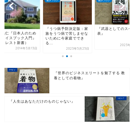
ブログ
書評ブログ
書評ブログ
うつ病予防決定版：家
『武器としてのスペック
松宮義仁『日本人の
をうつ病で苦しませな
表』
のフェイスブック入
ために今家庭ででき
（フォレスト新書）
.
2023年8月7日
2014年3
2023年5月25日
『世界のビジネスエリートを魅了する 教
養としての着物』
『人生はあなただけのものじゃない』