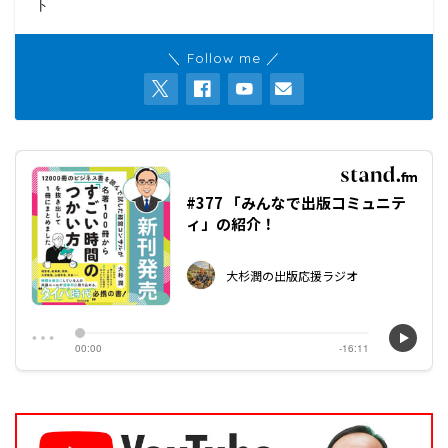
ト
＼ Follow me ／