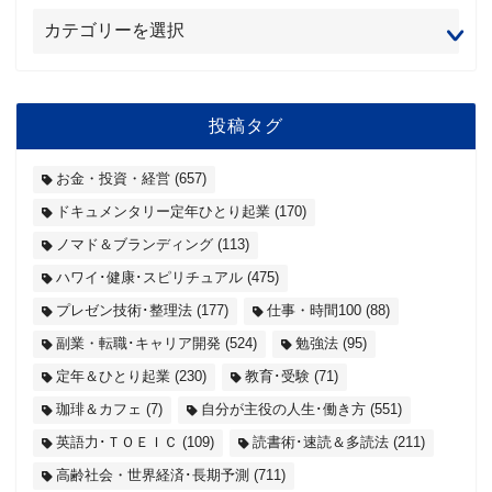
投稿タグ
お金・投資・経営
(657)
ドキュメンタリー定年ひとり起業
(170)
ノマド＆ブランディング
(113)
ハワイ･健康･スピリチュアル
(475)
プレゼン技術･整理法
(177)
仕事・時間100
(88)
副業・転職･キャリア開発
(524)
勉強法
(95)
定年＆ひとり起業
(230)
教育･受験
(71)
珈琲＆カフェ
(7)
自分が主役の人生･働き方
(551)
英語力･ＴＯＥＩＣ
(109)
読書術･速読＆多読法
(211)
高齢社会・世界経済･長期予測
(711)