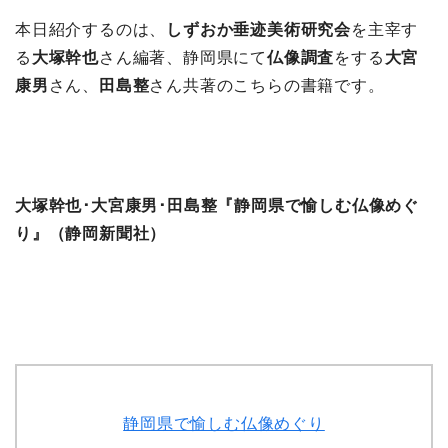
本日紹介するのは、
しずおか垂迹美術研究会
を主宰す
る
大塚幹也
さん編著、静岡県にて
仏像調査
をする
大宮
康男
さん、
田島整
さん共著のこちらの書籍です。
大塚幹也･大宮康男･田島整『静岡県で愉しむ仏像めぐ
り』（静岡新聞社）
静岡県で愉しむ仏像めぐり