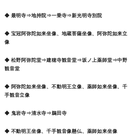
◆ 最明寺⇒地持院⇒一乗寺⇒新光明寺別院
◆ 宝冠阿弥陀如来坐像、地蔵菩薩坐像、阿弥陀如来立
像
◆ 松野阿弥陀堂⇒建穂寺観音堂⇒坂ノ上薬師堂⇒中野
観音堂
◆ 阿弥陀如来坐像、不動明王立像、薬師如来坐像、千
手観音立像
◆ 鬼岩寺⇒清水寺⇒鵜田寺
◆ 不動明王坐像、千手観音像懸仏、薬師如来坐像