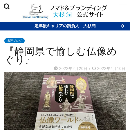
定年後キャリアの請負人 大杉潤
書評ブログ
『静岡県で愉しむ仏像め
ぐり』
2022年2月20日
/
2022年4月10日