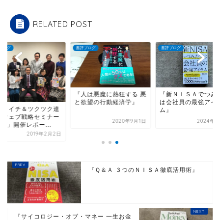
RELATED POST
ブログ
書評ブログ
書評ブログ
『人は悪魔に熱狂する 悪
『新ＮＩＳＡでつみ
と欲望の行動経済学』
は会社員の最強アイ
ペライチ＆ツクツク連
ム』
のウェブ戦略セミナー
2020年9月1日
2024年4
l.２」開催レポー...
2019年2月2日
『Ｑ＆Ａ ３つのＮＩＳＡ徹底活用術』
『サイコロジー・オブ・マネー 一生お金