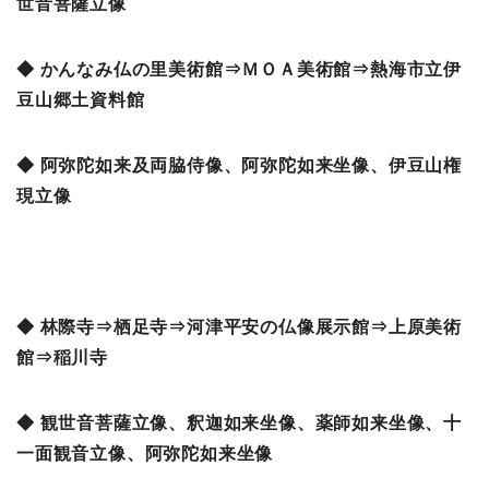
世音菩薩立像
◆ かんなみ仏の里美術館⇒ＭＯＡ美術館⇒熱海市立伊
豆山郷土資料館
◆ 阿弥陀如来及両脇侍像、阿弥陀如来坐像、伊豆山権
現立像
◆ 林際寺⇒栖足寺⇒河津平安の仏像展示館⇒上原美術
館⇒稲川寺
◆ 観世音菩薩立像、釈迦如来坐像、薬師如来坐像、十
一面観音立像、阿弥陀如来坐像