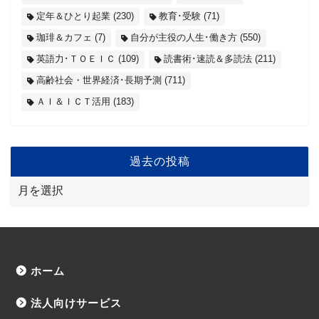
定年＆ひとり起業
(230)
教育･受験
(71)
珈琲＆カフェ
(7)
自分が主役の人生･働き方
(550)
英語力･ＴＯＥＩＣ
(109)
読書術･速読＆多読法
(211)
高齢社会・世界経済･長期予測
(711)
ＡＩ＆ＩＣＴ活用
(183)
過去の投稿
ホーム
法人向けサービス