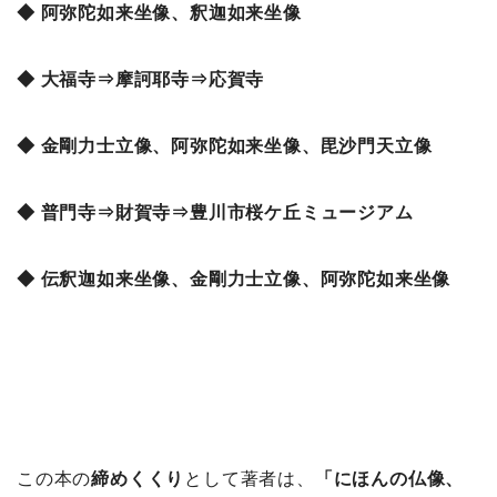
◆ 阿弥陀如来坐像、釈迦如来坐像
◆ 大福寺⇒摩訶耶寺⇒応賀寺
◆ 金剛力士立像、阿弥陀如来坐像、毘沙門天立像
◆ 普門寺⇒財賀寺⇒豊川市桜ケ丘ミュージアム
◆ 伝釈迦如来坐像、金剛力士立像、阿弥陀如来坐像
この本の
締めくくり
として著者は、
「にほんの仏像、