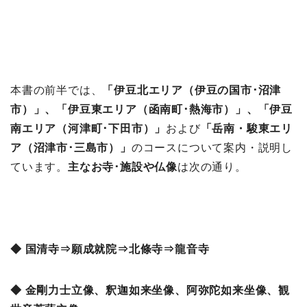
本書の前半では、
「伊豆北エリア（伊豆の国市･沼津
市）」、「
伊豆東エリア（函南町･熱海市）」、「
伊豆
南エリア（河津町･下田市）」
および
「
岳南・駿東エリ
ア（沼津市･三島市）」
のコースについて案内・説明し
ています。
主なお寺･施設や仏像
は次の通り。
◆ 国清寺⇒願成就院⇒北條寺⇒龍音寺
◆ 金剛力士立像、釈迦如来坐像、阿弥陀如来坐像、観