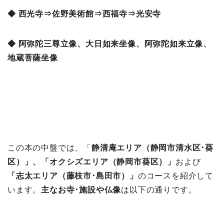
◆ 西光寺⇒佐野美術館⇒西福寺⇒光安寺
◆ 阿弥陀三尊立像、大日如来坐像、阿弥陀如来立像、
地蔵菩薩坐像
この本の中盤では、「
静清庵エリア（静岡市清水区･葵
区）」、「
オクシズエリア（静岡市葵区）」
および
「
志太エリア（藤枝市･島田市）」
のコースを紹介して
います。
主なお寺･施設や仏像
は以下の通りです。