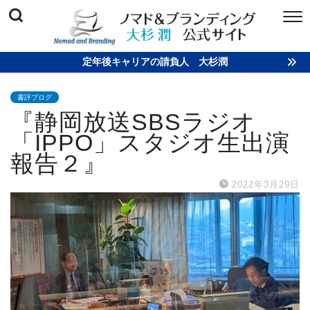
定年後キャリアの請負人 大杉潤
書評ブログ
『静岡放送SBSラジオ
「IPPO」スタジオ生出演
報告２』
2022年3月29日