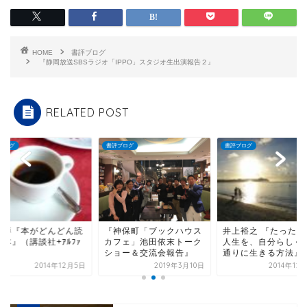
HOME
書評ブログ
『静岡放送SBSラジオ「IPPO」スタジオ生出演報告２』
RELATED POST
ブログ
書評ブログ
書評ブログ
井上裕之 『たった一度の
園善博『本がどんど
神保町「ブックハウス
人生を、自分らしく思い
める本』（講談社+ｱﾙ
フェ」池田依末トーク
通りに生きる方法』 ...
文庫）
ョー＆交流会報告』
2014年12月10日
2014年1
2019年3月10日