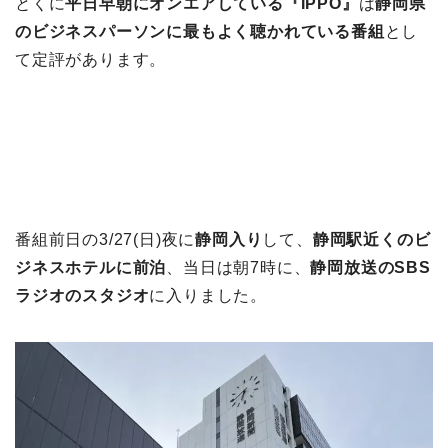
とくに
平日早朝にオンエアしている『IPPO』
は
静岡県
のビジネスパーソンに最もよく聴かれている番組
とし
て定評があります。
番組前日の3/27(日)夜に
静岡入り
して、
静岡駅近くのビ
ジネスホテルに前泊
、当日は朝7時に、
静岡放送のSBS
ラジオのスタジオ
に入りました。