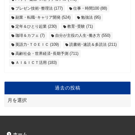
プレゼン技術･整理法
(177)
仕事・時間100
(88)
副業・転職･キャリア開発
(524)
勉強法
(95)
定年＆ひとり起業
(230)
教育･受験
(71)
珈琲＆カフェ
(7)
自分が主役の人生･働き方
(550)
英語力･ＴＯＥＩＣ
(109)
読書術･速読＆多読法
(211)
高齢社会・世界経済･長期予測
(711)
ＡＩ＆ＩＣＴ活用
(183)
過去の投稿
ホーム