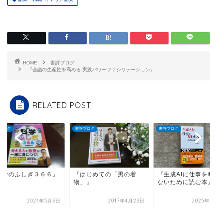
HOME
書評ブログ
『会議の生産性を高める 実践パワーファシリテーション』
RELATED POST
ブログ
書評ブログ
書評ブログ
はじめての「男の着
『生成AIに仕事を奪われ
『科学のふしぎ３６
」』
ないために読む本』
2017年4月23日
2025年5月14日
2021年5