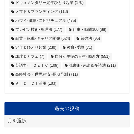
ドキュメンタリー定年ひとり起業
(170)
ノマド＆ブランディング
(113)
ハワイ･健康･スピリチュアル
(475)
プレゼン技術･整理法
(177)
仕事・時間100
(88)
副業・転職･キャリア開発
(524)
勉強法
(95)
定年＆ひとり起業
(230)
教育･受験
(71)
珈琲＆カフェ
(7)
自分が主役の人生･働き方
(551)
英語力･ＴＯＥＩＣ
(109)
読書術･速読＆多読法
(211)
高齢社会・世界経済･長期予測
(711)
ＡＩ＆ＩＣＴ活用
(183)
過去の投稿