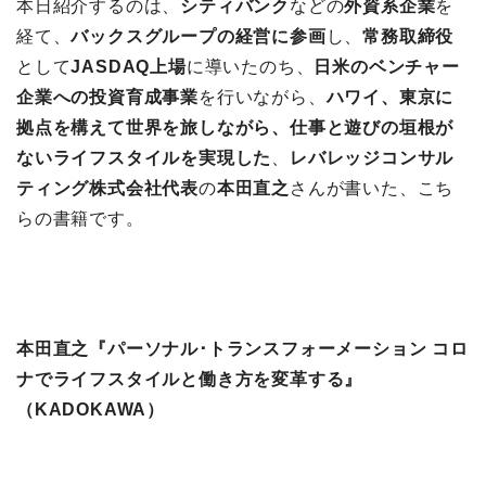
本日紹介するのは、
シティバンク
などの
外資系企業
を
経て、
バックスグループの経営に参画
し、
常務取締役
として
JASDAQ上場
に導いたのち、
日米のベンチャー
企業への投資育成事業
を行いながら、
ハワイ、東京に
拠点を構えて世界を旅しながら、仕事と遊びの垣根が
ないライフスタイルを実現した
、
レバレッジコンサル
ティング株式会社代表
の
本田直之
さんが書いた、こち
らの書籍です。
本田直之『パーソナル･トランスフォーメーション コロ
ナでライフスタイルと働き方を変革する』
（KADOKAWA）