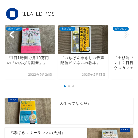
RELATED POST
ブログ
書評ブログ
書評ブログ
1日1時間で月10万円
『いちばんやさしい音声
『大杉潤･出版記念
「のんびり副業」』
配信ビジネスの教本』
ント２日目 in ブッ
ウスカフェ』
2022年9月26日
2023年2月13日
2021年4
『人生ってなんだ』
『稼げるフリーランスの法則』