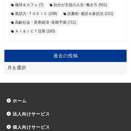
珈琲＆カフェ
(7)
自分が主役の人生･働き方
(551)
英語力･ＴＯＥＩＣ
(109)
読書術･速読＆多読法
(211)
高齢社会・世界経済･長期予測
(711)
ＡＩ＆ＩＣＴ活用
(183)
過去の投稿
ホーム
法人向けサービス
個人向けサービス