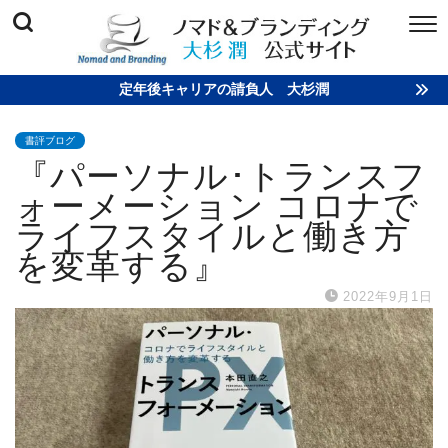
定年後キャリアの請負人 大杉潤
書評ブログ
『パーソナル･トランスフ
ォーメーション コロナで
ライフスタイルと働き方
を変革する』
2022年9月1日