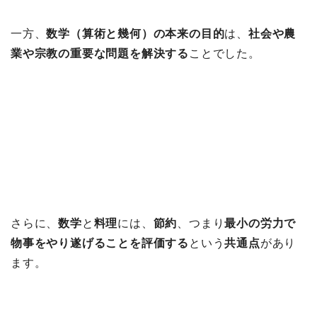
一方、
数学（算術と幾何）の本来の目的
は、
社会や農
業や宗教の重要な問題を解決する
ことでした。
さらに、
数学
と
料理
には、
節約
、つまり
最小の労力で
物事をやり遂げることを評価する
という
共通点
があり
ます。