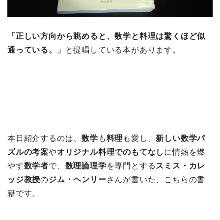
「正しい方向から眺めると、数学と料理は驚くほど似
通っている。」
と提唱している本があります。
本日紹介するのは、
数学
も
料理
も愛し、
新しい数学パ
ズルの考案
や
オリジナル料理でのもてなし
に情熱を燃
やす
数学者
で、
数理論理学
を専門とする
スミス・カレ
ッジ教授
の
ジム・ヘンリー
さんが書いた、こちらの書
籍です。