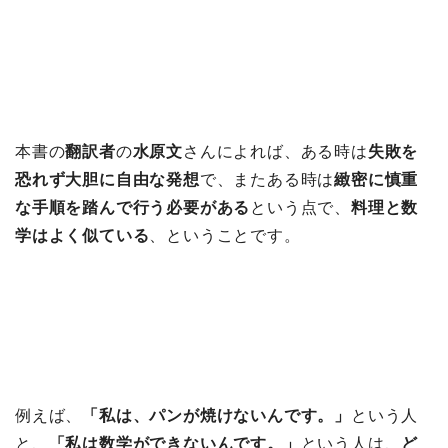
本書の
翻訳者
の
水原文
さんによれば、ある時は
失敗を
恐れず大胆に自由な発想
で、またある時は
緻密に慎重
な手順を踏んで行う必要がある
という点で、
料理と数
学はよく似ている
、ということです。
例えば、
「私は、パンが焼けないんです。」
という人
と、
「私は数学ができないんです。」
という人は、
ど