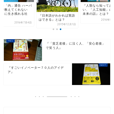
戦力「内」通告 ハーバ
『人類なら知ってお
ドが教えてくれない
い、「人工知能」の
本当に生き残れる社
未来の話』とは？
『日本語がわかれば英語
.
はできる』とは？
2016年8
2016年7月4日
2015年12月1日
『「貧乏老後」に泣く人、「安心老後」
で笑う人』
『すごいイノベーター７０人のアイデ
ア』