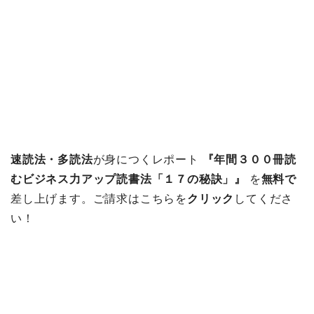
速読法・多読法
が身につくレポート
『年間３００冊読
むビジネス力アップ読書法「１７の秘訣」』
を
無料で
差し上げます。ご請求はこちらを
クリック
してくださ
い！