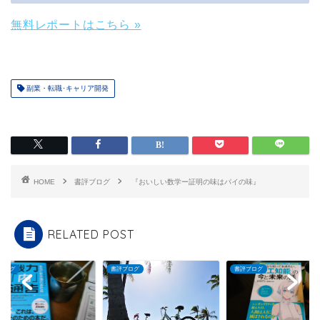
無料レポートはこちら »
副業・転職･キャリア開発
HOME
書評ブログ
『おいしい数学ー証明の味はパイの味』
RELATED POST
ブログ
書評ブログ
書評ブログ