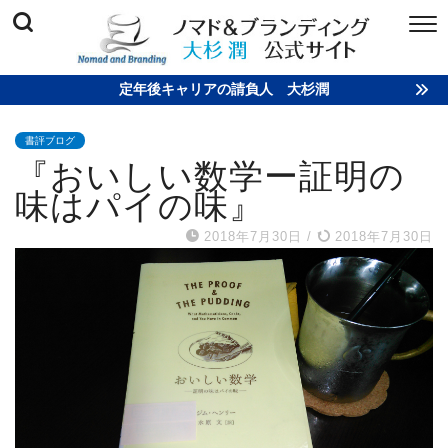
定年後キャリアの請負人 大杉潤
書評ブログ
『おいしい数学ー証明の
味はパイの味』
2018年7月30日
/
2018年7月30日