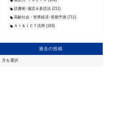
読書術･速読＆多読法
(211)
高齢社会・世界経済･長期予測
(711)
ＡＩ＆ＩＣＴ活用
(183)
過去の投稿