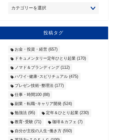
投稿タグ
お金・投資・経営
(657)
ドキュメンタリー定年ひとり起業
(170)
ノマド＆ブランディング
(112)
ハワイ･健康･スピリチュアル
(475)
プレゼン技術･整理法
(177)
仕事・時間100
(88)
副業・転職･キャリア開発
(524)
勉強法
(95)
定年＆ひとり起業
(230)
教育･受験
(71)
珈琲＆カフェ
(7)
自分が主役の人生･働き方
(550)
英語力･ＴＯＥＩＣ
(109)