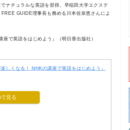
法
でナチュラルな英語を習得。
早稲田大学エクステ
 FREE GUIDE理事長
も務める
川本佐奈恵
さんによ
の講座で英語をはじめよう』
（明日香出版社）
楽しくなる！ NHKの講座で英語をはじめよう』
onで見る