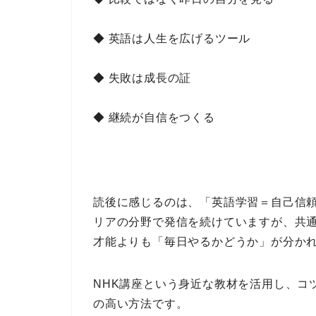
◆ 英語は人生を広げるツール
◆ 失敗は成長の証
◆ 継続が自信をつくる
読後に感じるのは、
「英語学習＝自己信
リアの分野で発信を続けていますが、共
才能よりも
「毎日やるかどうか」が分か
NHK講座という身近な教材
を活用し、
コ
の高い方法
です。