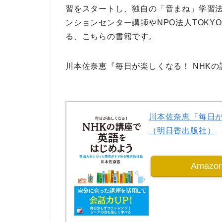
習をスタートし、
独自の「音まね」学習
ンションセンター講師
や
NPO法人TOKYO
る、こちらの書籍です。
川本佐奈恵『毎日が楽しくなる！ NHK
川本佐奈恵『毎日が
（明日香出版社）
Amaz